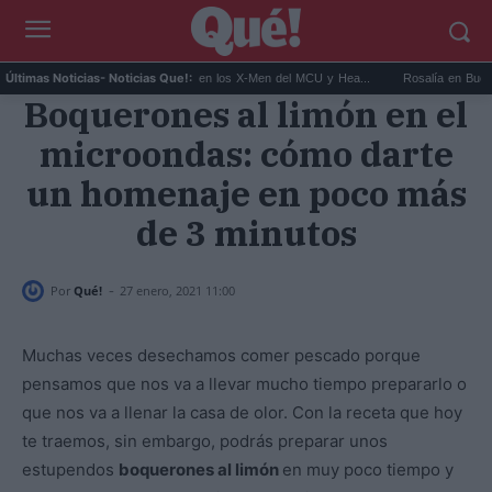
Kit Connor será Cíclope en los X-Men del MCU y Hea...
Rosalía en Buenos Aires
Últimas Noticias
- Noticias Que!:
Boquerones al limón en el
microondas: cómo darte
un homenaje en poco más
de 3 minutos
-
Por
Qué!
27 enero, 2021 11:00
Muchas veces desechamos comer pescado porque
pensamos que nos va a llevar mucho tiempo prepararlo o
que nos va a llenar la casa de olor. Con la receta que hoy
te traemos, sin embargo, podrás preparar unos
estupendos
boquerones al limón
en muy poco tiempo y