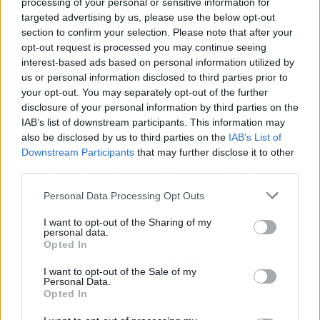
processing of your personal or sensitive information for
Washington y acordar una serie de préstamos
targeted advertising by us, please use the below opt-out
con China, los cuales todavía se continúan
section to confirm your selection. Please note that after your
opt-out request is processed you may continue seeing
pagando.
interest-based ads based on personal information utilized by
us or personal information disclosed to third parties prior to
El actual presidente ecuatoriano, Lenín Moreno,
your opt-out. You may separately opt-out of the further
ha criticado los acuerdos chinos como opacos y
disclosure of your personal information by third parties on the
perjudiciales para el país. Su ejecutivo ha
IAB’s list of downstream participants. This information may
also be disclosed by us to third parties on the
IAB’s List of
renegociado algunos términos de deuda y el
Downstream Participants
that may further disclose it to other
año pasado aseguró 2.000 millones de dólares
third parties.
(1.645,3 millones de euros) en nuevo dinero
procedente de un banco chino.
Personal Data Processing Opt Outs
I want to opt-out of the Sharing of my
personal data.
Artículo anterior
Artículo siguiente
Opted In
Buenaventura: En los próximos
Google completa la
meses podría cerrarse la fase de
adquisición de Fitbit por
I want to opt-out of the Sale of my
Personal Data.
sequía en las salidas a Bolsa
1.728 millones
Opted In