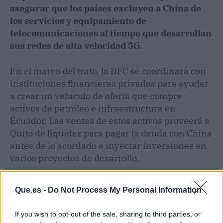
asegurar que los países excluyen a China de
los servicios y equipamiento de
telecomunicaciones al tiempo que desarrollan
sus redes de alta velocidad 5G.
En el marco del trato, la DFC se coordinará con
instituciones financieras privadas para ayudar
a crear un vehículo de oferta que compre
activos de petróleo e infraestructura en
Ecuador. Las ventas de estos activos proveerá a
Quito de liquidez para pagar la deuda con China
antes de lo acordado e inyectar inversiones en
varios proyectos de desarrollo.
La deuda de Ecuador con China se remonta al
Que.es -
Do Not Process My Personal Information
mandato del expresidente Rafael Correa, cuya
deuda soberana entró en 'default' o impago en
If you wish to opt-out of the sale, sharing to third parties, or
2008, tras lo cual decidió dar la espalda a