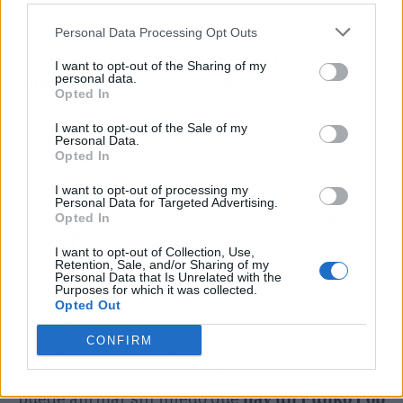
Personal Data Processing Opt Outs
A fecha de febrero de 2020, hace prácticamente
un año,
el total de figuras Funko Pop
I want to opt-out of the Sharing of my
personal data.
diferentes rondaba las 17.000
. Casi 20.000
Opted In
modelos distintos, cada uno con su diseño y
perteneciendo a una gama concreta. Figuras
I want to opt-out of the Sale of my
Personal Data.
protagonizadas por las Tortugas Ninja, o por
Opted In
todos los personajes de películas y series de
I want to opt-out of processing my
Star Wars o hasta The Mandalorian. Algunas
Personal Data for Targeted Advertising.
con diseños de personajes de Marvel o
hasta de
Opted In
Harry Potter.
Y lo más curioso es que todo
I want to opt-out of Collection, Use,
empezó con unas figuritas para una
Retention, Sale, and/or Sharing of my
Personal Data that Is Unrelated with the
hamburguesería.
Purposes for which it was collected.
Opted Out
La variedad es descomunal, y eso es lo que,
CONFIRM
junto con su icónico diseño, ha hecho que sean
tan populares. Ya lo decíamos antes, casi se
puede afirmar sin miedo que
hay un Funko Pop