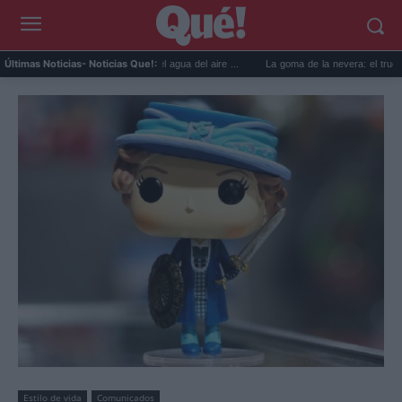
 prácticos para reutilizar el agua del aire ...
La goma de la nevera: el truco del papel
Últimas Noticias
- Noticias Que!:
Estilo de vida
Comunicados