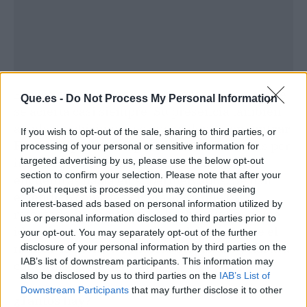
Eso las convierte en un regalo fácil y con el que
Que.es -
Do Not Process My Personal Information
se acierta casi siempre. Su presencia también
ayuda muchísimo, y es que podemos
encontrar
If you wish to opt-out of the sale, sharing to third parties, or
Funko Pop en todas partes
. Los encuentras por
processing of your personal or sensitive information for
internet, los encuentras en carteles, los
targeted advertising by us, please use the below opt-out
section to confirm your selection. Please note that after your
encuentras hasta en supermercados. Se han
opt-out request is processed you may continue seeing
extendido como la pólvora, cosa que ha
interest-based ads based on personal information utilized by
reforzado su nombre y ha hecho que sean una
us or personal information disclosed to third parties prior to
idea siempre presente. Se podría decir que
el
your opt-out. You may separately opt-out of the further
mundo te incita a echarles un vistazo
y hasta a
disclosure of your personal information by third parties on the
IAB’s list of downstream participants. This information may
comprarlos.
also be disclosed by us to third parties on the
IAB’s List of
Downstream Participants
that may further disclose it to other
¿Tantos hay?
third parties.