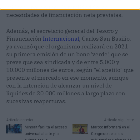
millones para cubrir la totalidad de las
necesidades de financiación neta previstas.
Además, el secretario general del Tesoro y
Financiación
Internacional
, Carlos San Basilio,
ya avanzó que el organismo realizará en 2021
su primera emisión de un bono 'verde', que se
prevé que sea sindicada y de entre 5.000 y
10.000 millones de euros, según "el apetito" que
presente el mercado en ese momento, aunque
con la intención de alcanzar un nivel de
liquidez de 20.000 millones a largo plazo con
sucesivas reaperturas.
Artículo anterior
Artículo siguiente
Minsait facilita el acceso
Maroto informará en el
universal al arte y la
Congreso de crisis