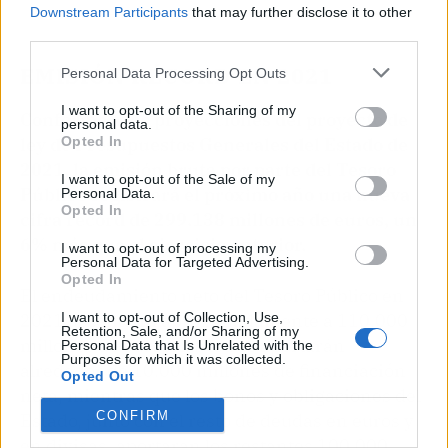
Downstream Participants
that may further disclose it to other
third parties.
EMISIÓN RÉCORD EN 2021
Personal Data Processing Opt Outs
I want to opt-out of the Sharing of my
Conforme a las proyecciones del proyecto de
personal data.
ley de Presupuestos Generales del Estado de
Opted In
2021, la emisión bruta por parte del Tesoro
I want to opt-out of the Sale of my
Público registrará el próximo año una nueva
Personal Data.
Opted In
cifra récord de 299.138 millones de euros, un
6% más que el ejercicio anterior.
I want to opt-out of processing my
Personal Data for Targeted Advertising.
Opted In
El endeudamiento neto del Tesoro Público en
2021 ascenderá aproximadamente a 110.000
I want to opt-out of Collection, Use,
Retention, Sale, and/or Sharing of my
millones de euros; las letras aportarán
Personal Data that Is Unrelated with the
Purposes for which it was collected.
alrededor de 10.000 millones de financiación
Opted Out
neta, mientras que los bonos y obligaciones del
CONFIRM
Estado, junto con el resto de deudas en euros y
en divisas, aportarán los restantes 100.000