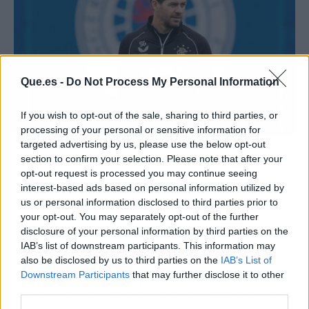
Que.es -
Do Not Process My Personal Information
If you wish to opt-out of the sale, sharing to third parties, or
processing of your personal or sensitive information for
targeted advertising by us, please use the below opt-out
Además de que sería el mejor club al que puede
section to confirm your selection. Please note that after your
opt-out request is processed you may continue seeing
saltar, no solo por la reputación sino por la
interest-based ads based on personal information utilized by
historia que ambos tienen y donde es
us or personal information disclosed to third parties prior to
considerado una leyenda. Definitivamente para
your opt-out. You may separately opt-out of the further
él como ex jugador y actual entrenador debe
disclosure of your personal information by third parties on the
ser un gran logro volver a el Anfield Road.
IAB’s list of downstream participants. This information may
also be disclosed by us to third parties on the
IAB’s List of
Downstream Participants
that may further disclose it to other
Desde la dirección deportiva saben que el
third parties.
eterno capitán tiene el carácter necesario para