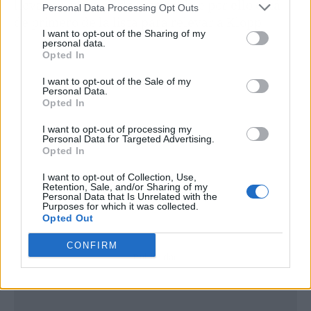
llevar a un grupo de este calibre por ello está
Personal Data Processing Opt Outs
de primero de la lista para relevar a Klopp.
I want to opt-out of the Sharing of my
personal data.
Opted In
I want to opt-out of the Sale of my
Personal Data.
Opted In
I want to opt-out of processing my
Personal Data for Targeted Advertising.
Opted In
I want to opt-out of Collection, Use,
Retention, Sale, and/or Sharing of my
Personal Data that Is Unrelated with the
Purposes for which it was collected.
Opted Out
CONFIRM
Publicidad