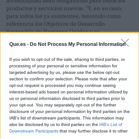
accesibilidad sean obligatorias para todos los
productos y servicios nuevos. "Y, en su caso,
para todos los ya existentes, teniendo como
referencia los Objetivos de Desarrollo
Sostenible de Naciones Unidas y su
cumplimiento para el año 2030 (Agenda 2030),
Que.es -
Do Not Process My Personal Information
pide que se establezca un plazo máximo de diez
años, desde la publicación de la ley, para
If you wish to opt-out of the sale, sharing to third parties, or
culminar el proceso de incorporación de dichas
processing of your personal or sensitive information for
medidas", ha zanjado.
targeted advertising by us, please use the below opt-out
section to confirm your selection. Please note that after your
opt-out request is processed you may continue seeing
Artículo anterior
Artículo siguiente
interest-based ads based on personal information utilized by
Moreno reivindica la
Cs presenta una
us or personal information disclosed to third parties prior to
Constitución y
proposición no de ley
your opt-out. You may separately opt-out of the further
Transición cuando
para defender la
disclosure of your personal information by third parties on the
"socios del Gobierno
Constitución
IAB’s list of downstream participants. This information may
quieren destruir el país"
also be disclosed by us to third parties on the
IAB’s List of
Downstream Participants
that may further disclose it to other
third parties.