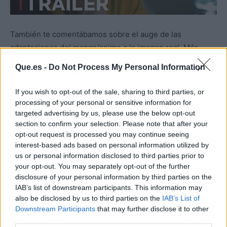
También te comentábamos sobre el auge de las
adaptaciones del manga/anime a la imagen real. Más
recientemente sobre
Cowboy Bebop
.
Pero,
¿te acuerdas
Que.es -
Do Not Process My Personal Information
de
Alice in Borderland
?
Pues la serie de manga de
suspense,
escrita e ilustrada por Haro Aso,
adaptada a la
If you wish to opt-out of the sale, sharing to third parties, or
acción real
también llega en diciembre. Y será el
processing of your personal or sensitive information for
próximo día 10.
targeted advertising by us, please use the below opt-out
section to confirm your selection. Please note that after your
opt-out request is processed you may continue seeing
Atrás
Siguiente
interest-based ads based on personal information utilized by
us or personal information disclosed to third parties prior to
your opt-out. You may separately opt-out of the further
disclosure of your personal information by third parties on the
IAB’s list of downstream participants. This information may
also be disclosed by us to third parties on the
IAB’s List of
Downstream Participants
that may further disclose it to other
third parties.
ARTÍCULO ANTERIOR
ARTÍCULO SIGUIENTE