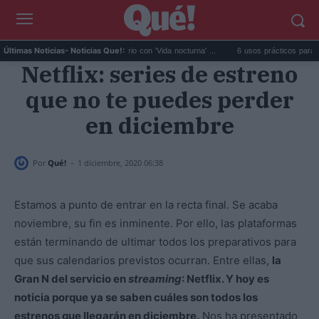
Fido da el salto en solitario con 'Vida nocturna' ...
6 usos prácticos para reutilizar
Últimas Noticias
- Noticias Que!:
Netflix: series de estreno
que no te puedes perder
en diciembre
-
Por
Qué!
1 diciembre, 2020 06:38
Estamos a punto de entrar en la recta final. Se acaba
noviembre, su fin es inminente. Por ello, las plataformas
están terminando de ultimar todos los preparativos para
que sus calendarios previstos ocurran. Entre ellas,
la
Gran N del servicio en
streaming
: Netflix. Y hoy es
noticia porque ya se saben cuáles son todos los
estrenos que llegarán en diciembre.
Nos ha presentado