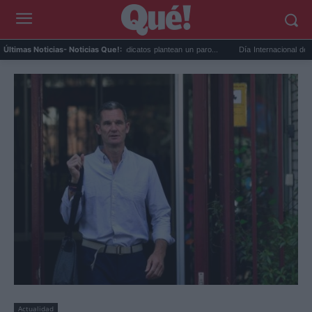
Huelga de médicos: los sindicatos plantean un paro...
Día Internacional de la Cerve
Últimas Noticias
- Noticias Que!:
Actualidad