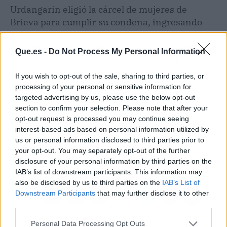
Urdangarin eligió la cárcel de mujeres de
Brieva para cumplir su condena, ingresando
por primera vez el 18 de junio de 2018. Desde
entonces ha disfrutado de varios permisos pese
Que.es -
Do Not Process My Personal Information
a la afectación causada, como al resto de
internos, por la pandemia de COVID-19.
If you wish to opt-out of the sale, sharing to third parties, or
processing of your personal or sensitive information for
targeted advertising by us, please use the below opt-out
Artículo anterior
Artículo siguiente
section to confirm your selection. Please note that after your
La hostelería, centros
Senado rechaza
opt-out request is processed you may continue seeing
comerciales y
medidas del PP contra la
interest-based ads based on personal information utilized by
gimnasios de Segovia y
pobreza energética
us or personal information disclosed to third parties prior to
Ávila podrán reabrir
your opt-out. You may separately opt-out of the further
desde el 27-N
disclosure of your personal information by third parties on the
IAB’s list of downstream participants. This information may
also be disclosed by us to third parties on the
IAB’s List of
Downstream Participants
that may further disclose it to other
third parties.
Personal Data Processing Opt Outs