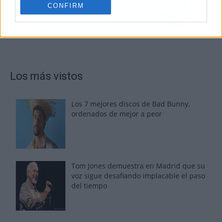
CONFIRM
Los más vistos
Los 7 mejores discos de Bad Bunny,
ordenados de mejor a peor
Tom Jones demuestra en Madrid que su
voz sigue desafiando implacable el paso
del tiempo