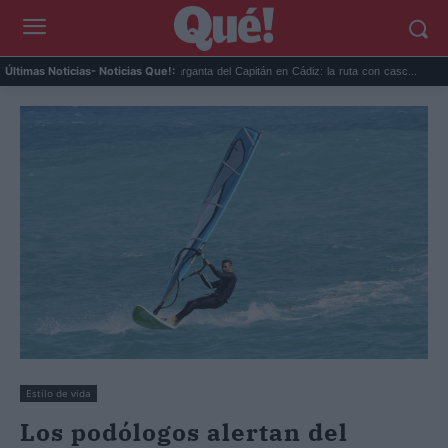
itar al vecino:...
La Garganta del Capitán en Cádiz: la ruta con casc...
Los fan
Últimas Noticias
- Noticias Que!:
Estilo de vida
Los podólogos alertan del