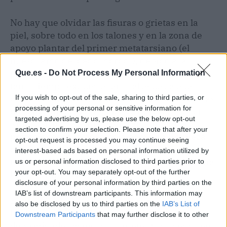
No hay que olvidar las fisuras o grietas en la
piel, sobre todo en los talones y en la zona de
apoyo plantar del primer metatarsiano (el
hueso largo del dedo "gordo"), debido a la
pérdida de humedad de la epidermis al estar
Que.es -
Do Not Process My Personal Information
tanto tiempo expuesta tanto al agua salada
como a la arena. Suelen aparecer acompañadas
If you wish to opt-out of the sale, sharing to third parties, or
processing of your personal or sensitive information for
de zonas hiperqueratósicas o durezas. Según
targeted advertising by us, please use the below opt-out
Ruiz Martín "es aconsejable acudir a un
section to confirm your selection. Please note that after your
profesional de la podología para una limpieza
opt-out request is processed you may continue seeing
de dichas zonas y que recomiende algún
interest-based ads based on personal information utilized by
tratamiento para su cicatrización, así como una
us or personal information disclosed to third parties prior to
your opt-out. You may separately opt-out of the further
buena hidratación del pie".
disclosure of your personal information by third parties on the
IAB’s list of downstream participants. This information may
En deportistas que practican windsurf con
also be disclosed by us to third parties on the
IAB’s List of
bastante asiduidad, es frecuente observar
Downstream Participants
that may further disclose it to other
deformidades como los juanetes y los dedos en
third parties.