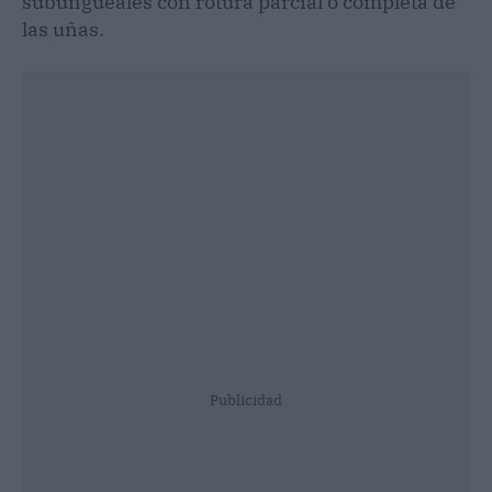
subungueales con rotura parcial o completa de
las uñas.
Publicidad