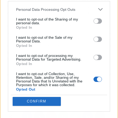
garra, debido al gesto deportivo del pie durante
Personal Data Processing Opt Outs
la práctica, y a los microimpactos repetitivos
con la tabla que reciben las articulaciones
I want to opt-out of the Sharing of my
personal data.
metatarsofalángicas. La presidenta del Colegio
Opted In
canario recuerda que "la tabla no solo se desliza
I want to opt-out of the Sale of my
sobre el agua, sino que también rebota contra el
Personal Data.
mar por efecto de las olas, con lo que se produce
Opted In
un mecanismo parecido a las fuerzas reactivas
I want to opt-out of processing my
del suelo cuando caminamos o corremos".
Personal Data for Targeted Advertising.
Opted In
I want to opt-out of Collection, Use,
Artículo anterior
Artículo siguiente
Retention, Sale, and/or Sharing of my
Diferencias, ventajas y
Una 'app' española
Personal Data that Is Unrelated with the
Purposes for which it was collected.
desventajas entre las BB
monitoriza el estado de
Opted Out
Cream, CC Cream y DD
ánimo y el dolor de los
Cream
pacientes con cáncer
CONFIRM