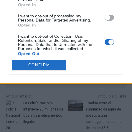
Opted In
I want to opt-out of processing my
Personal Data for Targeted Advertising.
Opted In
I want to opt-out of Collection, Use,
Retention, Sale, and/or Sharing of my
Personal Data that Is Unrelated with the
Purposes for which it was collected.
Opted Out
CONFIRM
Artículo anterior
Artículo siguiente
La Policía Nacional
Emalsa corta el
interviene 20 millones de
suminisro de agua de
dosis de medicamentos
abasto a una
ilegales
septuagenaria por una
deuda de 16 €