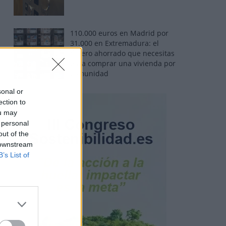
110.000 euros en Madrid por
31.000 en Extremadura: el
dinero ahorrado que necesitas
para comprar una vivienda por
comunidad
sonal or
ection to
ou may
 personal
out of the
 downstream
B’s List of