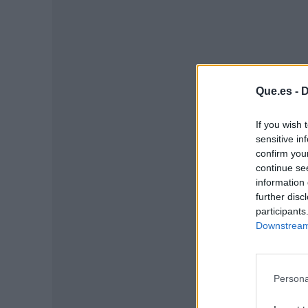
Que.es -
D
If you wish 
sensitive in
confirm you
continue se
information 
further disc
P
participants
Downstream 
Persona