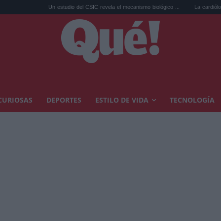
Un estudio del CSIC revela el mecanismo biológico ...
La cardióloga Tara Narula avi
CURIOSAS
DEPORTES
ESTILO DE VIDA
TECNOLOGÍA