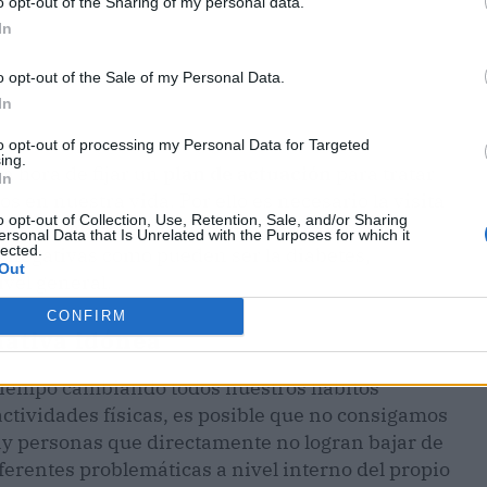
o opt-out of the Sharing of my personal data.
In
o opt-out of the Sale of my Personal Data.
In
to opt-out of processing my Personal Data for Targeted
ing.
á hora de fijar un
plan de actuación
para tratar
In
 en nuestra vida. Por ello es necesario la visita
o opt-out of Collection, Use, Retention, Sale, and/or Sharing
o lleva consigo el aumento de peso, sino que
ersonal Data that Is Unrelated with the Purposes for which it
lected.
 negativas como pueden ser la diabetes,
Out
ivel general.
CONFIRM
nativa idónea
tiempo cambiando todos nuestros hábitos
actividades físicas, es posible que no consigamos
hay personas que directamente no logran bajar de
ferentes problemáticas a nivel interno del propio