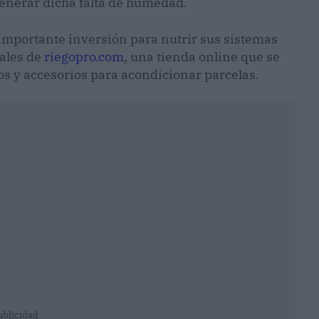
generar dicha falta de humedad.
 importante inversión para nutrir sus sistemas
uales de
riegopro.com
, una tienda online que se
os y accesorios para acondicionar parcelas.
ublicidad