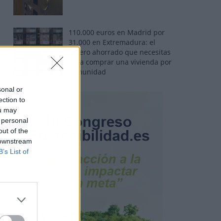
110.000 euros en Madrid por
31.000 en Extremadura: el
dinero ahorrado que necesitas
para comprar una vivienda por
comunidad
sonal or
ection to
ou may
 personal
out of the
 downstream
B’s List of