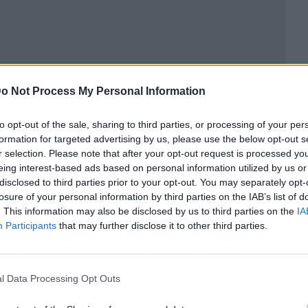
o Not Process My Personal Information
to opt-out of the sale, sharing to third parties, or processing of your per
formation for targeted advertising by us, please use the below opt-out s
r selection. Please note that after your opt-out request is processed y
eing interest-based ads based on personal information utilized by us or
disclosed to third parties prior to your opt-out. You may separately opt-
losure of your personal information by third parties on the IAB’s list of
. This information may also be disclosed by us to third parties on the
IA
ea una prioridad, de ello depende
la nutrición y
Participants
that may further disclose it to other third parties.
 y de los cultivos
, ya sea porque se tengan en
 las cantidades necesarias de agua, pueden
l Data Processing Opt Outs