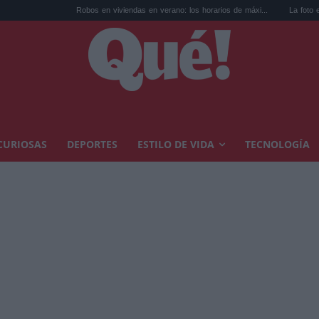
Robos en viviendas en verano: los horarios de máxi...
La foto en la playa de Má
CURIOSAS
DEPORTES
ESTILO DE VIDA
TECNOLOGÍA