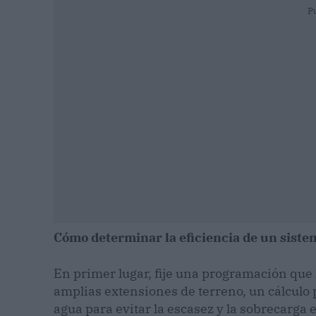
P
Cómo determinar la eficiencia de un siste
En primer lugar, fije una programación que l
amplias extensiones de terreno, un cálculo p
agua para evitar la escasez y la sobrecarga e