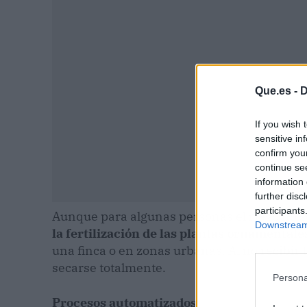
Que.es -
D
If you wish 
sensitive in
confirm you
continue se
information 
further disc
participants
Aunque para algunas personas el riego no s
Downstream 
la fertilización de las plantas ornamentales
una finca o en zonas urbanas. Al no recibir
secarse totalmente.
Persona
Procesos automatizados