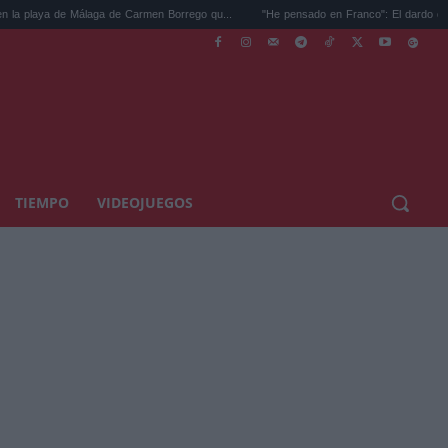
laga de Carmen Borrego qu...
"He pensado en Franco": El dardo de un comunicador..
TIEMPO
VIDEOJUEGOS