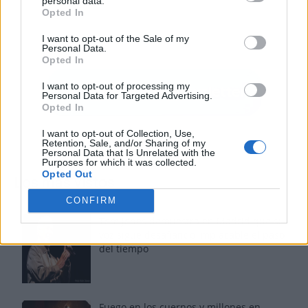
personal data.
Opted In
I want to opt-out of the Sale of my
Personal Data.
Opted In
I want to opt-out of processing my
Personal Data for Targeted Advertising.
Opted In
I want to opt-out of Collection, Use,
Retention, Sale, and/or Sharing of my
Personal Data that Is Unrelated with the
Purposes for which it was collected.
Opted Out
Los más vistos
CONFIRM
Tom Jones demuestra en Madrid que su
voz sigue desafiando implacable el paso
del tiempo
Fuego en los cuernos y millones en