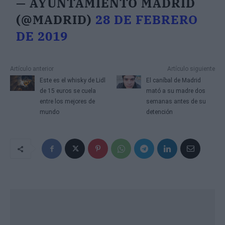
— AYUNTAMIENTO MADRID
(@MADRID)
28 DE FEBRERO
DE 2019
Artículo anterior
Artículo siguiente
Este es el whisky de Lidl
El caníbal de Madrid
de 15 euros se cuela
mató a su madre dos
entre los mejores de
semanas antes de su
mundo
detención