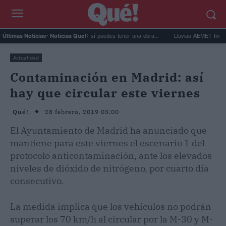
Comprar arte en subasta: así puedes tener una obra...
Lluvias AEMET fin de sema
Últimas Noticias
- Noticias Que!:
Actualidad
Contaminación en Madrid: así
hay que circular este viernes
28 febrero, 2019 05:00
Qué!
El Ayuntamiento de Madrid ha anunciado que
mantiene para este viernes el escenario 1 del
protocolo anticontaminación, ante los elevados
niveles de dióxido de nitrógeno, por cuarto día
consecutivo.
La medida implica que los vehículos no podrán
superar los 70 km/h al circular por la M-30 y M-