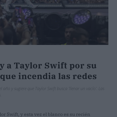
y a Taylor Swift por su
que incendia las redes
año y sugiere que Taylor Swift busca 'llenar un vacío'. Las
.
r Swift, y esta vez el blanco es su recién