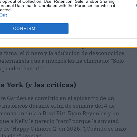
o opt-out of Collection, Use, Retention, Sale, and/or Sharing
ersonal Data that Is Unrelated with the Purposes for which it
lected.
Out
CONFIRM
e un vacío existencial
ha sido el punto más
la fama, el dinero y la adulación de desconocidos
aternalista que a muchos les ha chirriado: "Solo
s pueden hacerlo".
 York (y las críticas)
e Garden se convirtió en el epicentro de un
 históricos durante el fin de semana del 4 de
ersonas, incluía a Brad Pitt, Ryan Reynolds y un
que a Kelly le pareció "raro" porque la amistad
aje de 'Happy Gilmore 2' en 2025. "¿Cuándo se hizo
a vida", ironizó.