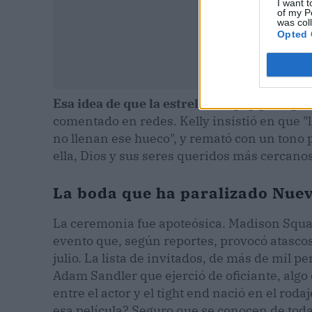
I want t
of my P
was col
Opted 
Esa idea de que la estrella del pop persigu
comentado en redes. Kelly insistió en que "
no llenan ese hueco", y remató con un tono p
ella, Dios y sus seres queridos más cercano
La boda que ha paralizado Nueva
La ceremonia fue apoteósica. Madison Squar
evento que, según reportes, provocó atascos
julio. La lista de invitados, de más de mil p
Adam Sandler que ejerció de oficiante, algo 
entre el actor y el tight end nació en el rod
esa película? Seguro que se conocen de toda l