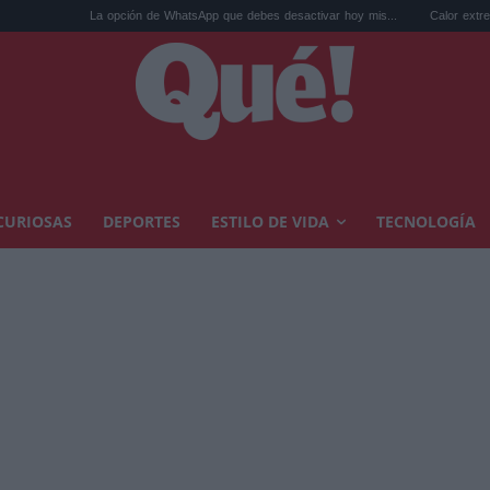
opción de WhatsApp que debes desactivar hoy mis...
Calor extremo y ansiedad: sínt
CURIOSAS
DEPORTES
ESTILO DE VIDA
TECNOLOGÍA