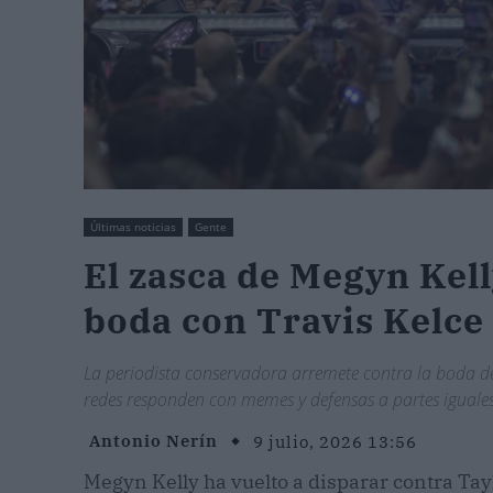
Últimas noticias
Gente
El zasca de Megyn Kell
boda con Travis Kelce 
La periodista conservadora arremete contra la boda del 
redes responden con memes y defensas a partes iguales
Antonio Nerín
9 julio, 2026 13:56
Megyn Kelly ha vuelto a disparar contra Taylo