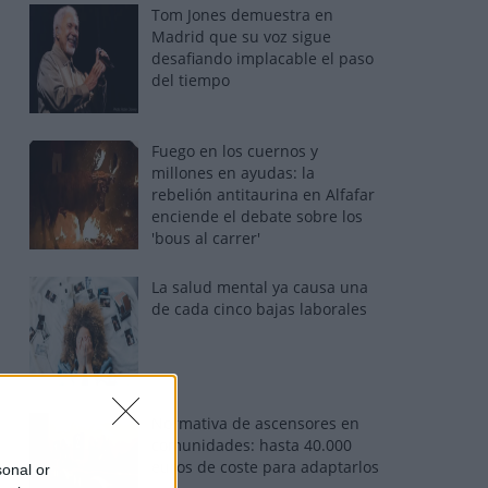
Tom Jones demuestra en
Madrid que su voz sigue
desafiando implacable el paso
del tiempo
Fuego en los cuernos y
millones en ayudas: la
rebelión antitaurina en Alfafar
enciende el debate sobre los
'bous al carrer'
La salud mental ya causa una
de cada cinco bajas laborales
Normativa de ascensores en
comunidades: hasta 40.000
euros de coste para adaptarlos
sonal or