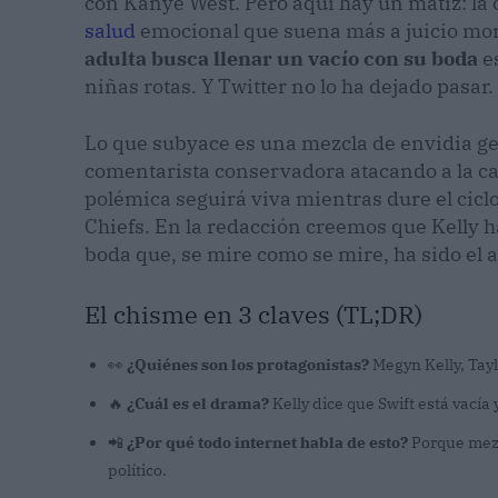
con Kanye West. Pero aquí hay un matiz: la c
salud
emocional que suena más a juicio mora
adulta busca llenar un vacío con su boda
es
niñas rotas. Y Twitter no lo ha dejado pasar.
Lo que subyace es una mezcla de envidia gen
comentarista conservadora atacando a la can
polémica seguirá viva mientras dure el ciclo d
Chiefs. En la redacción creemos que Kelly h
boda que, se mire como se mire, ha sido el 
El chisme en 3 claves (TL;DR)
👀
¿Quiénes son los protagonistas?
Megyn Kelly, Taylo
🔥
¿Cuál es el drama?
Kelly dice que Swift está vacía 
📲
¿Por qué todo internet habla de esto?
Porque mezcl
político.