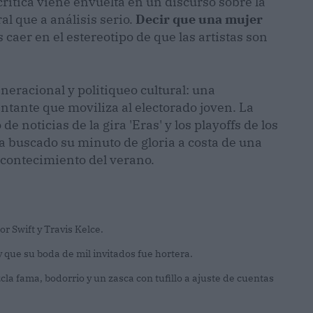
rítica viene envuelta en un discurso sobre la
l que a análisis serio.
Decir que una mujer
 caer en el estereotipo de que las artistas son
eracional y politiqueo cultural: una
tante que moviliza al electorado joven. La
e noticias de la gira 'Eras' y los playoffs de los
a buscado su minuto de gloria a costa de una
acontecimiento del verano.
r Swift y Travis Kelce.
y que su boda de mil invitados fue hortera.
a fama, bodorrio y un zasca con tufillo a ajuste de cuentas