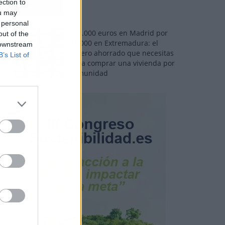
ection to
ou may
 personal
110.000 euros en Madrid por
out of the
31.000 en Extremadura: el
 downstream
dinero ahorrado que necesitas
B’s List of
para comprar una vivienda por
comunidad