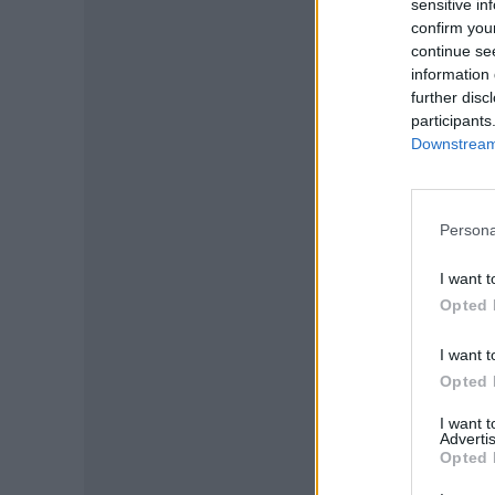
sensitive in
confirm you
continue se
information 
further disc
participants
Downstream 
Persona
I want t
P
Opted 
I want t
Opted 
I want 
Advertis
Opted 