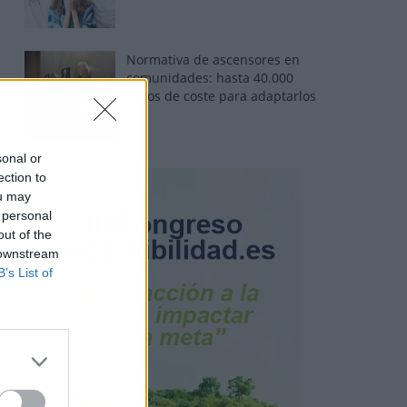
Normativa de ascensores en
comunidades: hasta 40.000
euros de coste para adaptarlos
sonal or
ection to
ou may
 personal
out of the
 downstream
B’s List of