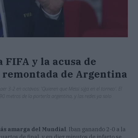
a FIFA y la acusa de
a remontada de Argentina
er 3-2 en octavos: 'Quieren que Messi siga en el torneo'. El
90 metros de la portería argentina, y las redes ya solo
más amarga del Mundial
. Iban ganando 2-0 a la
artos de final, y en diez minutos de infarto se