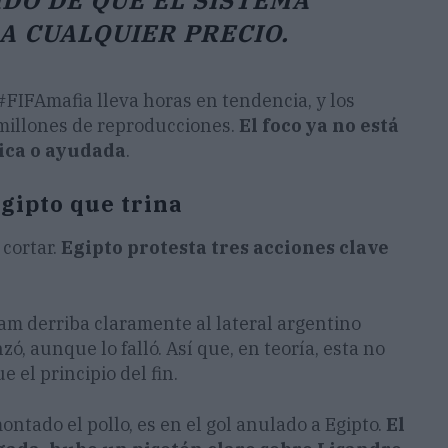
DO DE QUE EL SISTEMA
A CUALQUIER PRECIO.
#FIFAmafia lleva horas en tendencia, y los
millones de reproducciones.
El foco ya no está
pica o ayudada
.
Egipto que trina
 cortar.
Egipto protesta tres acciones clave
sam derriba claramente al lateral argentino
nzó, aunque lo falló. Así que, en teoría, esta no
e el principio del fin.
ntado el pollo, es en el gol anulado a Egipto.
El