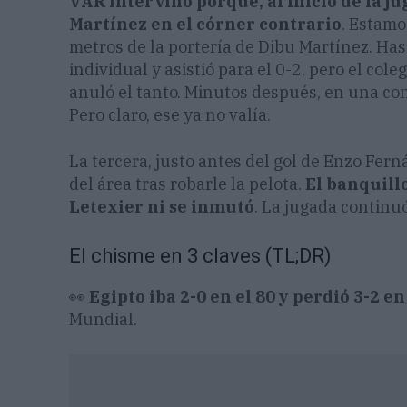
VAR intervino porque, al inicio de la j
Martínez en el córner contrario
. Estamo
metros de la portería de Dibu Martínez. Has
individual y asistió para el 0-2, pero el co
anuló el tanto. Minutos después, en una con
Pero claro, ese ya no valía.
La tercera, justo antes del gol de Enzo Fer
del área tras robarle la pelota.
El banquillo
Letexier ni se inmutó
. La jugada continu
El chisme en 3 claves (TL;DR)
👀
Egipto iba 2-0 en el 80 y perdió 3-2 e
Mundial.