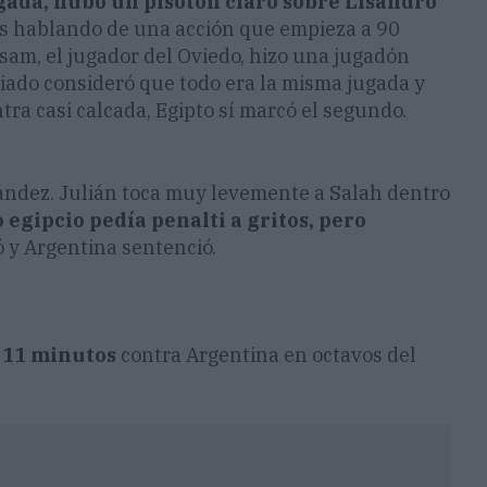
ugada, hubo un pisotón claro sobre Lisandro
s hablando de una acción que empieza a 90
sam, el jugador del Oviedo, hizo una jugadón
legiado consideró que todo era la misma jugada y
tra casi calcada, Egipto sí marcó el segundo.
nández. Julián toca muy levemente a Salah dentro
 egipcio pedía penalti a gritos, pero
ó y Argentina sentenció.
n 11 minutos
contra Argentina en octavos del