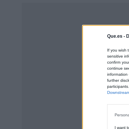
Que.es -
D
If you wish 
sensitive in
confirm you
continue se
information 
further disc
participants
P
Downstream 
Persona
I want t