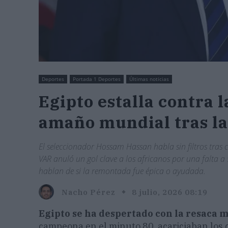
Deportes
Portada 1 Deportes
Últimas noticias
Egipto estalla contra l
amaño mundial tras l
El seleccionador Hossam Hassan habla sin filtros tras ca
VAR anuló un gol clave a los africanos por una falta a 
hablan de si la remontada fue épica o ayudada.
Nacho Pérez
8 julio, 2026 08:19
Egipto se ha despertado con la resaca 
campeona en el minuto 80, acariciaban los cu