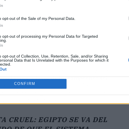
In
o opt-out of the Sale of my Personal Data.
In
to opt-out of processing my Personal Data for Targeted
ing.
In
o opt-out of Collection, Use, Retention, Sale, and/or Sharing
qué arde todo
ersonal Data that Is Unrelated with the Purposes for which it
lected.
Out
quieren que Messi siga en el torneo". Así, sin
marketing' a favor de los campeones del
CONFIRM
o es un jugador enfadado por una decisión
s señalando al organizador del torneo. En la
aún no cerramos la boca.
A CRUEL: EGIPTO SE VA DEL