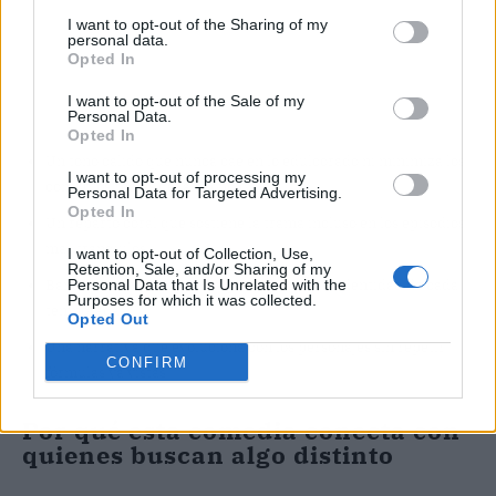
I want to opt-out of the Sharing of my
personal data.
Opted In
I want to opt-out of the Sale of my
Personal Data.
Opted In
Un tono cálido que nunca cae en lo edulcorado ni minimiza los
I want to opt-out of processing my
conflictos reales de la adopción
Personal Data for Targeted Advertising.
Opted In
Un reparto coral que sostiene la trama incluso en los episodios
más tranquilos
I want to opt-out of Collection, Use,
Retention, Sale, and/or Sharing of my
Bandas sonoras originales que refuerzan la identidad de cada
Personal Data that Is Unrelated with the
Purposes for which it was collected.
temporada
Opted Out
Una narrativa que evoluciona con los personajes sin repetir
CONFIRM
fórmulas ya vistas
Por qué esta comedia conecta con
quienes buscan algo distinto