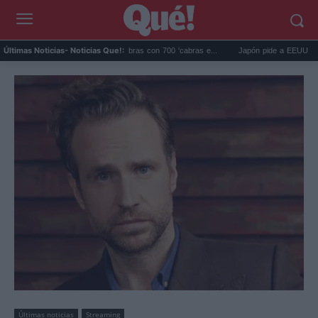
gos eliminó 140.000 cabras con 700 'cabras e...
Japón pide a EEUU que deje de usa
Últimas Noticias
- Noticias Que!:
Últimas noticias
Streaming