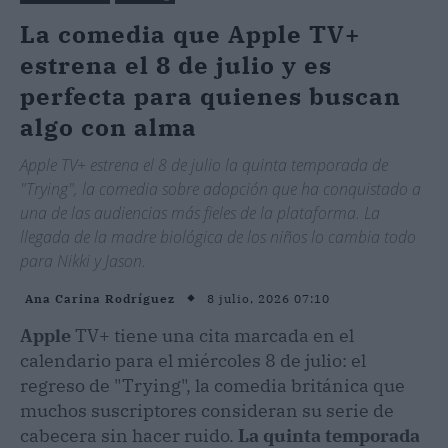
La comedia que Apple TV+
estrena el 8 de julio y es
perfecta para quienes buscan
algo con alma
Apple TV+ estrena el 8 de julio la quinta temporada de
"Trying", la comedia sobre adopción que ha conquistado a
una de las audiencias más fieles de la plataforma. La
llegada de la madre biológica de los niños lo cambia todo
para Nikki y Jason.
8 julio, 2026 07:10
Ana Carina Rodríguez
Apple
TV+ tiene una cita marcada en el
calendario para el miércoles 8 de julio: el
regreso de "Trying", la comedia británica que
muchos suscriptores consideran su serie de
cabecera sin hacer ruido.
La quinta temporada