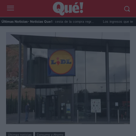
La subida de precios de la cesta de la compra regr...
Los ingresos que te quitan el 
Últimas Noticias
- Noticias Que!:
Últimas noticias
Consumo y Ahorro