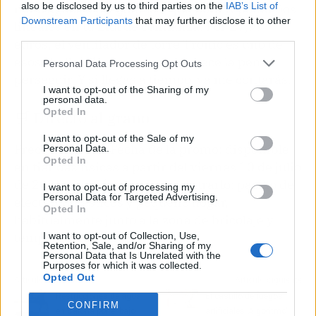
also be disclosed by us to third parties on the
IAB’s List of
madrugues o preguntes a qué hora reponen los
Downstream Participants
that may further disclose it to other
lineales en tu Lidl de confianza. Por 27,99
third parties.
euros, el ventilador de torre Tronic es uno de
esos chollos de verano que merece la pena
Personal Data Processing Opt Outs
perseguir. Y si llegas a tiempo, ya me contarás.
I want to opt-out of the Sharing of my
personal data.
Opted In
🛒 Directo al grano
I want to opt-out of the Sale of my
Precio: 27,99 €. Fecha de la promo: disponible
Personal Data.
Opted In
en tiendas físicas a partir del viernes 10 de julio
de 2026. Sección donde encontrarlo: pasillo de
I want to opt-out of processing my
Personal Data for Targeted Advertising.
electrodomésticos y pequeño hogar,
Opted In
habitualmente junto a la zona de bricolaje y
temporada.
I want to opt-out of Collection, Use,
Retention, Sale, and/or Sharing of my
Personal Data that Is Unrelated with the
Purposes for which it was collected.
Opted Out
Artículo anterior
Artículo siguiente
Restricciones de agua
El castillo de fuegos
CONFIRM
en Baiona por el bajo
artificiales 'Algoritmo'