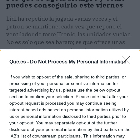
puedes conseguirlo este viernes
Lidl ha repetido la jugada varias veces y el
patrón se mantiene: cada vez que repone el
ventilador de torre Tronic, las unidades vuelan.
No es solo que sea barato; es que ofrece unas
prestaciones que normalmente encuentras en
modelos de más de 50 euros. Además, la cadena
Que.es -
Do Not Process My Personal Information
no lo tiene siempre en catálogo, así que su
aparición genera urgencia. Si te quedas sin él,
If you wish to opt-out of the sale, sharing to third parties, or
tendrás que esperar a la próxima reposición,
processing of your personal or sensitive information for
que puede tardar meses.
targeted advertising by us, please use the below opt-out
section to confirm your selection. Please note that after your
opt-out request is processed you may continue seeing
La fecha clave es este viernes 10 de julio. El
interest-based ads based on personal information utilized by
producto estará a la venta en todas las tiendas
us or personal information disclosed to third parties prior to
físicas de Lidl en España, no solo en la web, así
your opt-out. You may separately opt-out of the further
que quienes vivan cerca de un supermercado
disclosure of your personal information by third parties on the
tendrán ventaja. Si te interesa, lo mejor es que
IAB’s list of downstream participants. This information may