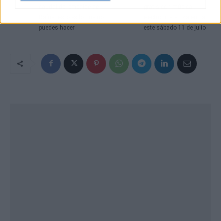
caudal del embalse de
gratis con música
Baíña: esto es lo que no
electrónica en Valencia
puedes hacer
este sábado 11 de julio