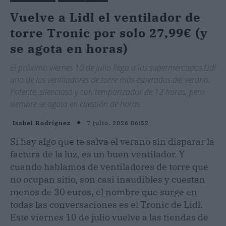
Vuelve a Lidl el ventilador de
torre Tronic por solo 27,99€ (y
se agota en horas)
El próximo viernes 10 de julio llega a los supermercados Lidl
uno de los ventiladores de torre más esperados del verano.
Potente, silencioso y con temporizador de 12 horas, pero
siempre se agota en cuestión de horas.
7 julio, 2026 06:52
Isabel Rodríguez
Si hay algo que te salva el verano sin disparar la
factura de la luz, es un buen ventilador. Y
cuando hablamos de ventiladores de torre que
no ocupan sitio, son casi inaudibles y cuestan
menos de 30 euros, el nombre que surge en
todas las conversaciones es el Tronic de Lidl.
Este viernes 10 de julio vuelve a las tiendas de