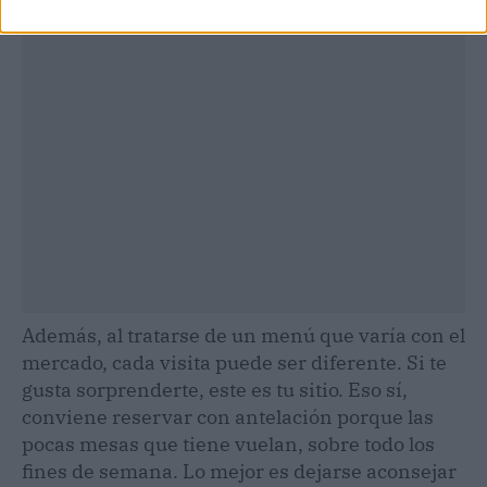
Además, al tratarse de un menú que varía con el
mercado, cada visita puede ser diferente. Si te
gusta sorprenderte, este es tu sitio. Eso sí,
conviene reservar con antelación porque las
pocas mesas que tiene vuelan, sobre todo los
fines de semana. Lo mejor es dejarse aconsejar