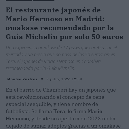
El restaurante japonés de
Mario Hermoso en Madrid:
omakase recomendado por la
Guía Michelín por solo 50 euros
Una experiencia omakase de 17 pases que cambia con el
mercado y un precio que no pasa de los 50 euros: así es
Tora, el japonés de Mario Hermoso en Chamberí
recomendado por la Guía Michelin.
7 julio, 2026 12:39
Montse Yustres
En el barrio de Chamberí hay un japonés que
está revolucionando el concepto de cena
especial asequible, y tiene nombre de
futbolista. Se llama
Tora
, lo firma
Mario
Hermoso
, y desde su apertura en 2022 no ha
dejado de sumar adeptos gracias a un omakase