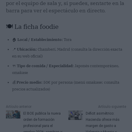
por el equipo de sala y, si puedes, sentarte en la
barra para ver el espectáculo en directo.
🍽️ La ficha foodie
🏠
Local / Establecimiento:
Tora
📍
Ubicación:
Chamberí, Madrid (consulta la dirección exacta
en su web oficial)
🍴
Tipo de comida / Especialidad:
Japonés contemporáneo,
omakase
💰
Precio medio:
50€ por persona (menú omakase; consulta
precios actualizados)
Artículo anterior
Artículo siguiente
El BOE publica la nueva
Déficit asimétrico:
orden de formación
Hacienda ofrece más
profesional para el
margen de gasto a
empleo 2026: cambios y
Valencia y Murcia y