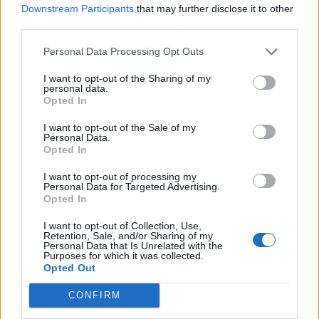
Downstream Participants
that may further disclose it to other
la materia prima, el ritmo del servicio y el
third parties.
ambiente hacen que la visita merezca la pena,
ya sea para una celebración o para darse un
Personal Data Processing Opt Outs
capricho un martes cualquiera.
I want to opt-out of the Sharing of my
personal data.
Opted In
I want to opt-out of the Sale of my
Personal Data.
Opted In
I want to opt-out of processing my
Personal Data for Targeted Advertising.
Opted In
I want to opt-out of Collection, Use,
Retention, Sale, and/or Sharing of my
Personal Data that Is Unrelated with the
Purposes for which it was collected.
Opted Out
CONFIRM
Publicidad