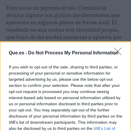
Tora no es un japonés al uso. Combina la
técnica nipona con guiños mediterráneos que
aparecen en algunos platos de forma sutil. El
resultado es una cocina con identidad propia,
que huye de las modas pasajeras y apuesta por
los sabores limpios. Para quien busque algo
distinto sin salir del centro de Madrid, es una
Que.es -
Do Not Process My Personal Information
parada casi obligada.
If you wish to opt-out of the sale, sharing to third parties, or
¿Merece la pena? La opinión de
processing of your personal or sensitive information for
esta foodie
targeted advertising by us, please use the below opt-out
section to confirm your selection. Please note that after your
opt-out request is processed you may continue seeing
Rotundamente sí. En una ciudad donde las
interest-based ads based on personal information utilized by
cenas especiales se pueden ir fácilmente por
us or personal information disclosed to third parties prior to
encima de los 80 o 100 euros, Tora ofrece una
your opt-out. You may separately opt-out of the further
experiencia omakase con sello Michelin por un
disclosure of your personal information by third parties on the
precio que apenas supera lo que cuesta un
IAB’s list of downstream participants. This information may
also be disclosed by us to third parties on the
IAB’s List of
menú del día en según qué zonas. La calidad de