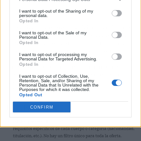
I want to opt-out of the Sharing of my
personal data.
Opted In
Para quienes preparan oposiciones en Asturias,
I want to opt-out of the Sale of my
la noticia cambia el mapa: ahora toca afinar la
Personal Data.
estrategia según el cuerpo que interese. Si tu
Opted In
categoría no aparece en este desglose, no
I want to opt-out of processing my
descartes nada: las plazas que no se cubran por
Personal Data for Targeted Advertising.
Opted In
turno libre pueden ir a promoción interna, y
viceversa. Lo sensato es tener controlado el
I want to opt-out of Collection, Use,
Retention, Sale, and/or Sharing of my
BOPA y la web de empleo público del
Personal Data that Is Unrelated with the
Principado.
Purposes for which it was collected.
Opted Out
La ficha práctica
CONFIRM
¿Quién puede solicitarlo?
Cualquier persona que cumpla los
requisitos específicos de cada cuerpo o categoría (nacionalidad,
titulación, etc.). No hay un filtro único para toda la oferta.