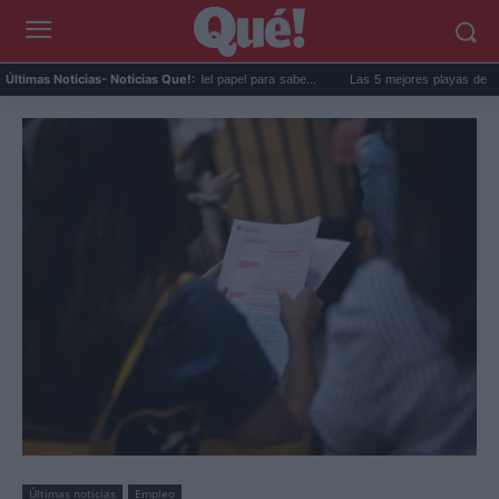
ma de la nevera: el truco del papel para sabe...
Las 5 mejores playas de Formentera p
Últimas Noticias
- Noticias Que!:
Últimas noticias
Empleo