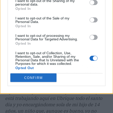
I want to opt-out of the Sharing of my
personal data.
Opted In
I want to opt-out of the Sale of my
Personal Data.
Opted In
I want to opt-out of processing my
Personal Data for Targeted Advertising.
Opted In
Frente a las cámaras y a la reportera allí
I want to opt-out of Collection, Use,
desplazada, Paqui ha desgranado el enorme
Retention, Sale, and/or Sharing of my
peso que soporta diariamente expresando con
Personal Data that Is Unrelated with the
Purposes for which it was collected.
dolor:
"Ya no puedo aguantar más, la situación
Opted Out
es insostenible y necesito que me ayuden"
. En
CONFIRM
su relato detallado, ha profundizado sobre los
arduos obstáculos que encuentra para criar a su
hijo de la mejor manera:
"El padre de mi hijo
está trabajando aquí en Ubrique todo el santo
día y yo encargándome sola de mi hijo de 14
años, un niño que, aunque es bueno, yo no