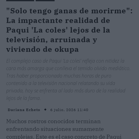
"Solo tengo ganas de morirme":
La impactante realidad de
Paqui 'La coles' lejos de la
televisión, arruinada y
viviendo de okupa
El complejo caso de Paqui 'La coles' refleja con nitidez la
cara más amarga que conlleva el temido olvido mediático.
Tras haber proporcionado muchas horas de puro
contenido a la televisión nacional relatando su vida
privada, hoy se enfrenta al lado más duro de la realidad
lejos de la fama.
6 julio, 2026 11:40
Dariana Echeto
Muchos rostros conocidos terminan
enfrentando situaciones sumamente
complejas. Este es el caso concreto de Paqui