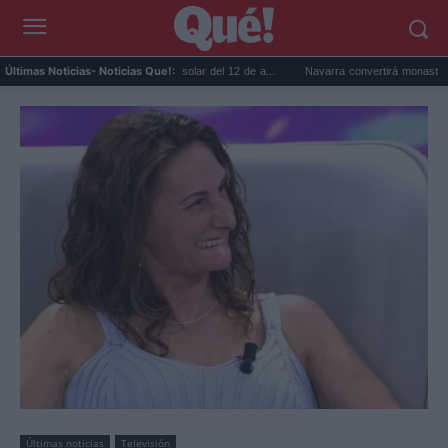
atis para ver el eclipse solar del 12 de a...
Navarra convertirá monasterios y cuartele
Últimas Noticias
- Noticias Que!:
Últimas noticias
Televisión