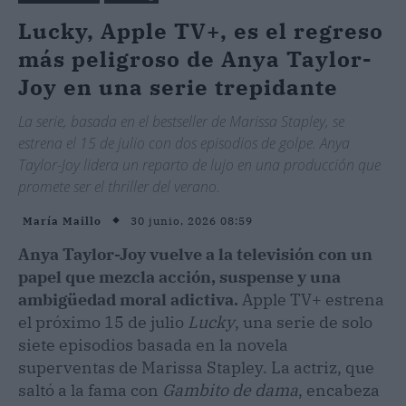
Lucky, Apple TV+, es el regreso
más peligroso de Anya Taylor-
Joy en una serie trepidante
La serie, basada en el bestseller de Marissa Stapley, se
estrena el 15 de julio con dos episodios de golpe. Anya
Taylor-Joy lidera un reparto de lujo en una producción que
promete ser el thriller del verano.
30 junio, 2026 08:59
María Maillo
Anya Taylor-Joy vuelve a la televisión con un
papel que mezcla acción, suspense y una
ambigüedad moral adictiva.
Apple TV+ estrena
el próximo 15 de julio
Lucky
, una serie de solo
siete episodios basada en la novela
superventas de Marissa Stapley. La actriz, que
saltó a la fama con
Gambito de dama
, encabeza