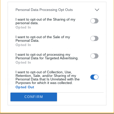
🍿 El maratón en corto
Personal Data Processing Opt Outs
I want to opt-out of the Sharing of my
🎬
Lo importante:
Apple TV+ estrena 'Lucky' el 15 de julio, un
personal data.
thriller con Anya Taylor-Joy como estafadora a la fuga.
Opted In
📺
A qué suscriptores le interesa:
A los abonados de Apple TV+
I want to opt-out of the Sale of my
que busquen un thriller de acción con giros inesperados.
Personal Data.
Opted In
📅
Cuándo tendremos más novedades:
Los dos primeros
episodios llegan el 15 de julio, luego un capítulo cada miércoles
I want to opt-out of processing my
Personal Data for Targeted Advertising.
hasta el 19 de agosto.
Opted In
I want to opt-out of Collection, Use,
Artículo anterior
Artículo siguiente
Retention, Sale, and/or Sharing of my
Personal Data that Is Unrelated with the
La película para adultos
"Una película de miedo":
Purposes for which it was collected.
más vista de Netflix
El histórico acceso
Opted Out
arrasa en 42 países en
televisivo a 'Cantora', el
solo dos días
refugio más blindado de
CONFIRM
Isabel Pantoja