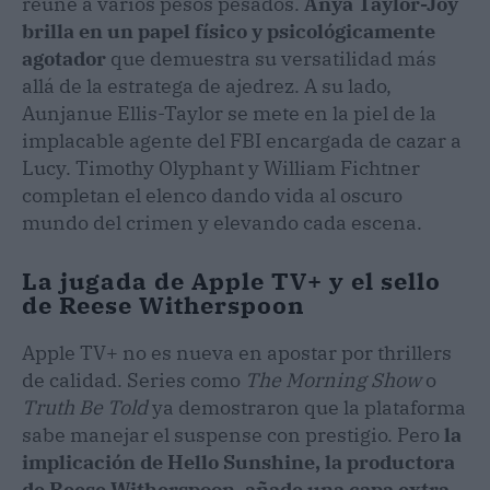
reúne a varios pesos pesados.
Anya Taylor-Joy
brilla en un papel físico y psicológicamente
agotador
que demuestra su versatilidad más
allá de la estratega de ajedrez. A su lado,
Aunjanue Ellis-Taylor se mete en la piel de la
implacable agente del FBI encargada de cazar a
Lucy. Timothy Olyphant y William Fichtner
completan el elenco dando vida al oscuro
mundo del crimen y elevando cada escena.
La jugada de Apple TV+ y el sello
de Reese Witherspoon
Apple TV+ no es nueva en apostar por thrillers
de calidad. Series como
The Morning Show
o
Truth Be Told
ya demostraron que la plataforma
sabe manejar el suspense con prestigio. Pero
la
implicación de Hello Sunshine, la productora
de Reese Witherspoon, añade una capa extra