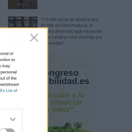
110.000 euros en Madrid por
31.000 en Extremadura: el
dinero ahorrado que necesitas
para comprar una vivienda por
comunidad
sonal or
ection to
ou may
 personal
out of the
 downstream
B’s List of