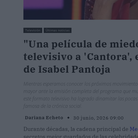
Televisión
Últimas noticias
"Una película de miedo
televisivo a 'Cantora',
de Isabel Pantoja
Mientras esperamos conocer los próximos movimientos l
mayor ante la emisión completa del programa que mu
este formato televisivo ha logrado dinamitar las poca
famosa de la crónica social.
Dariana Echeto
30 junio, 2026 09:00
Durante décadas, la cadena principal de
Me
secretos mejor guardados de las celebridade