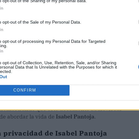
o opt-out of the Sharing of my personal data.
In
o opt-out of the Sale of my Personal Data.
In
to opt-out of processing my Personal Data for Targeted
ing.
In
o opt-out of Collection, Use, Retention, Sale, and/or Sharing
ersonal Data that Is Unrelated with the Purposes for which it
 de Mediaset no ha entrado en solitario. La cadena
lected.
Out
contando con el testimonio presencial de figuras
l clan. Rostros tan conocidos como Canales
CONFIRM
ulce Lapiedra han acompañado a las cámaras en
niñera recreando episodios muy oscuros del
 demostrando que este documento audiovisual
de abordar la vida de
Isabel Pantoja
.
a privacidad de Isabel Pantoja