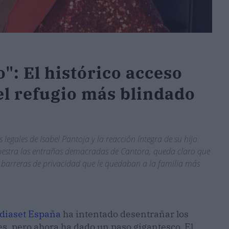
": El histórico acceso
 el refugio más blindado
egales de Isabel Pantoja y la reacción íntegra de su hijo
estra las entrañas demacradas de Cantora, queda claro que
s barreras de privacidad que le quedaban a la familia más
diaset España
ha intentado desentrañar los
s, pero ahora ha dado un paso gigantesco. El