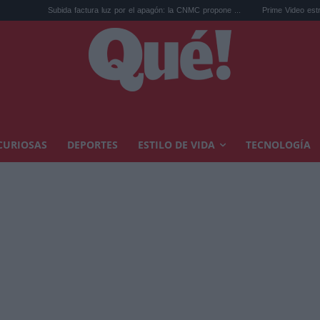
actura luz por el apagón: la CNMC propone ...
Prime Video estrena la película de acc
CURIOSAS
DEPORTES
ESTILO DE VIDA
TECNOLOGÍA