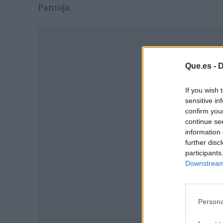
Pantoja.
Que.es -
D
If you wish 
sensitive in
confirm you
continue se
information 
further disc
participants
Downstream 
P
Persona