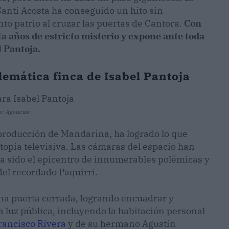
anti Acosta ha conseguido un hito sin
to patrio al cruzar las puertas de Cantora.
Con
 años de estricto misterio y expone ante toda
l Pantoja.
lemática finca de Isabel Pantoja
e: Agencias
la producción de Mandarina, ha logrado lo que
topía televisiva. Las cámaras del espacio han
ha sido el epicentro de innumerables polémicas y
del recordado Paquirri.
una puerta cerrada, logrando encuadrar y
a luz pública, incluyendo la habitación personal
rancisco Rivera
y de su hermano Agustín