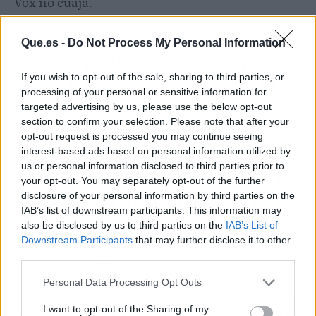
Vox no cuaja.
SIN UN ACUERDO DE
Que.es -
Do Not Process My Personal Information
MEDIDAS, PLAZOS Y
If you wish to opt-out of the sale, sharing to third parties, or
GARANTÍAS, EL APOYO AL
processing of your personal or sensitive information for
CANDIDATO POPULAR NO SE
targeted advertising by us, please use the below opt-out
section to confirm your selection. Please note that after your
DARÁ EN LAS PRIMERAS
opt-out request is processed you may continue seeing
interest-based ads based on personal information utilized by
VOTACIONES E INCLUSO
us or personal information disclosed to third parties prior to
PODRÍA NO LLEGAR NUNCA,
your opt-out. You may separately opt-out of the further
disclosure of your personal information by third parties on the
SEGÚN ADVIRTIÓ FÚSTER.
IAB’s list of downstream participants. This information may
also be disclosed by us to third parties on the
IAB’s List of
Downstream Participants
that may further disclose it to other
La negociación parece estancada, pero los
third parties.
plazos corren. Si en dos meses no hay
investidura, la repetición electoral será
Personal Data Processing Opt Outs
inevitable.
El próximo jueves será la prueba de
I want to opt-out of the Sharing of my
fuego para saber si Vox mantiene su pulso o si