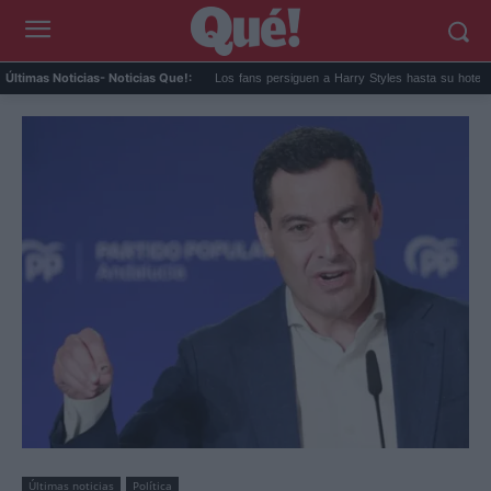
 arrepiento de sentir t...
Los fans persiguen a Harry Styles hasta su hotel e...
Últimas Noticias
- Noticias Que!:
Últimas noticias
Política