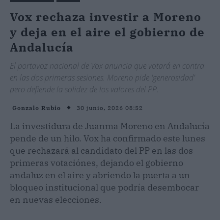
Vox rechaza investir a Moreno
y deja en el aire el gobierno de
Andalucía
El portavoz nacional de Vox anuncia que votará en contra
en las dos primeras sesiones. Moreno pide 'generosidad'
pero defiende la solidez de los valores del PP.
30 junio, 2026 08:52
Gonzalo Rubio
La investidura de Juanma Moreno en Andalucía
pende de un hilo. Vox ha confirmado este lunes
que rechazará al candidato del PP en las dos
primeras votaciónes, dejando el gobierno
andaluz en el aire y abriendo la puerta a un
bloqueo institucional que podría desembocar
en nuevas elecciones.