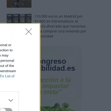
110.000 euros en Madrid por
31.000 en Extremadura: el
dinero ahorrado que necesitas
para comprar una vivienda por
comunidad
sonal or
ection to
ou may
 personal
out of the
 downstream
B’s List of