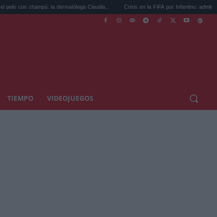
pú: la dermatóloga Claudia...
Crisis en la FIFA por Infantino: admite 'errores',...
TIEMPO
VIDEOJUEGOS