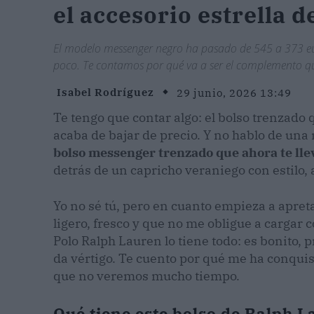
el accesorio estrella d
El modelo messenger negro ha pasado de 545 a 373 eur
poco. Te contamos por qué va a ser el complemento qu
Isabel Rodríguez
29 junio, 2026 13:49
Te tengo que contar algo: el bolso trenzado q
acaba de bajar de precio. Y no hablo de una
bolso messenger trenzado que ahora te ll
detrás de un capricho veraniego con estilo, 
Yo no sé tú, pero en cuanto empieza a apretar
ligero, fresco y que no me obligue a cargar 
Polo Ralph Lauren lo tiene todo: es bonito, p
da vértigo. Te cuento por qué me ha conqui
que no veremos mucho tiempo.
Qué tiene este bolso de Ralph L