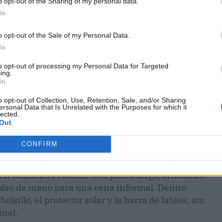
o opt-out of the Sharing of my personal data.
ublicidad
In
o opt-out of the Sale of my Personal Data.
In
to opt-out of processing my Personal Data for Targeted
ing.
In
o opt-out of Collection, Use, Retention, Sale, and/or Sharing
ersonal Data that Is Unrelated with the Purposes for which it
lected.
Out
CONFIRM
 de alta calidad que se nota nada más verlo. La
o en bandolera cuando toca paseo largo, al hombro
olso de mano para una cena informal. Dentro
bolsillo, el protector solar y la barra de labios, sin
anal.