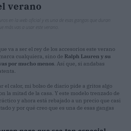
el verano
os en la web oficial y es una de esas gangas que duran
e más vas a usar este verano.
ue va a ser el rey de los accesorios este verano
 marca cualquiera, sino de
Ralph Lauren y su
evas por mucho menos
. Así que, si andabas
atenta.
 el calor, mi bolso de diario pide a gritos algo
con la mitad de la casa. Y este modelo trenzado de
ráctico y ahora está rebajado a un precio que casi
stado y por qué creo que es una de esas gangas
auren para que sea tan especial