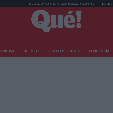
El zasca de Hacienda a Isabel Pantoja: la Audienci...
Lavarse el pelo con cham
CURIOSAS
DEPORTES
ESTILO DE VIDA
TECNOLOGÍA