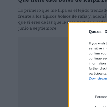
Lo primero que me flipa es el tejido trenzad
frente a los típicos bolsos de rafia
y, además
que si eres de las que le saca partido a cad
junio a septiembre.
Que.es -
D
If you wish 
sensitive in
confirm you
continue se
information 
further disc
participants
Downstream 
Persona