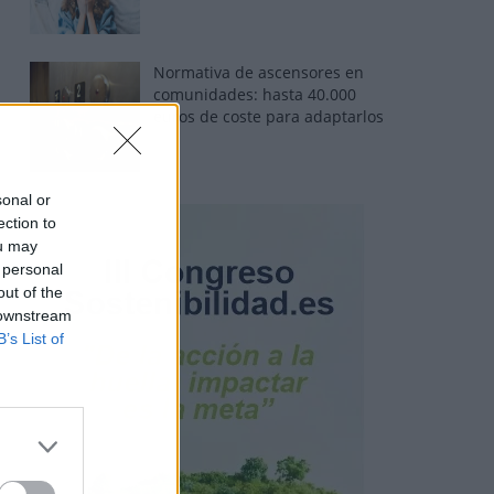
Normativa de ascensores en
comunidades: hasta 40.000
euros de coste para adaptarlos
sonal or
ection to
ou may
 personal
out of the
 downstream
B’s List of