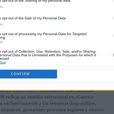
o opt-out of the Sharing of my personal data.
In
o opt-out of the Sale of my Personal Data.
In
to opt-out of processing my Personal Data for Targeted
ing.
In
d sanitaria en los últimos años no ha sido
o opt-out of Collection, Use, Retention, Sale, and/or Sharing
ersonal Data that Is Unrelated with the Purposes for which it
les han pasado de medir recursos a medir
lected.
Out
 mejora continua es la que está marcando las
 y el resto del sector”. “Se cumple el paradigma
CONFIRM
”, añade.
ándares como Joint Commission International
QM refleja un cambio estructural en el sector
la exclusivamente a los recursos disponibles,
 objetivos, garantizar procesos seguros y ofrecer