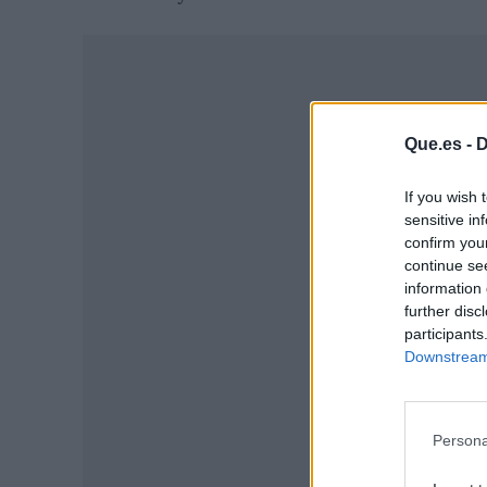
Que.es -
D
If you wish 
sensitive in
confirm you
continue se
information 
further disc
participants
Downstream 
P
Persona