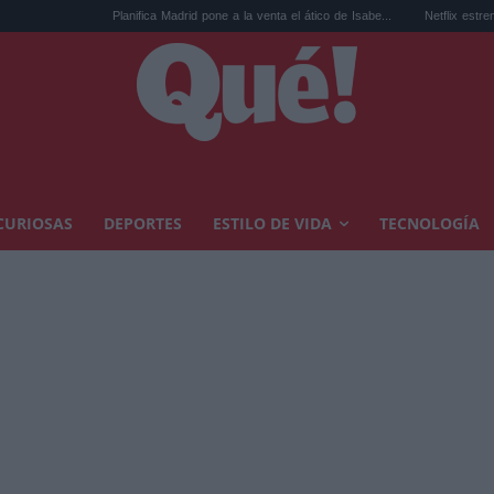
Planifica Madrid pone a la venta el ático de Isabe...
Netflix estrena por sorpresa e
CURIOSAS
DEPORTES
ESTILO DE VIDA
TECNOLOGÍA