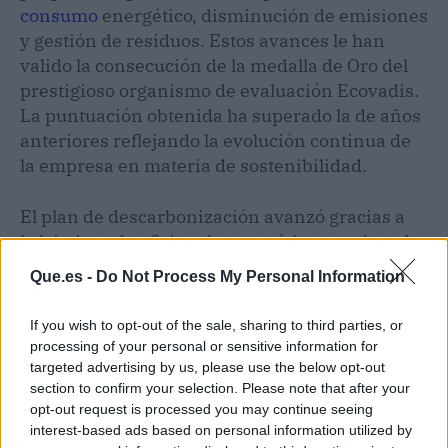
consumo
energético, disminución de emisiones
y gestión de residuos. Estos avances le han
valido la consecución de la medalla de Oro del
prestigioso organismo de evaluación Ecovadis.
La puntuación obtenida ha superado la de años
anteriores reflejando la evolución continua de
la empresa en materia de sostenibilidad.
El plan de descarbonización avanzó gracias a
iniciativas de eficiencia energética y mejora de
procesos que permitieron reducir más de un
Que.es -
Do Not Process My Personal Information
30% las emisiones operativas respecto a 2023.
Además, los centros productivos de Wróblowice
If you wish to opt-out of the sale, sharing to third parties, or
y Saint-Vulbas operan ya íntegramente con
processing of your personal or sensitive information for
electricidad de origen renovable. Por su parte,
targeted advertising by us, please use the below opt-out
la planta de Sevilla alcanzó el nivel Zero Waste-
section to confirm your selection. Please note that after your
opt-out request is processed you may continue seeing
Excellence por su destacada gestión de
interest-based ads based on personal information utilized by
residuos. Mibelle Group también contribuyó a