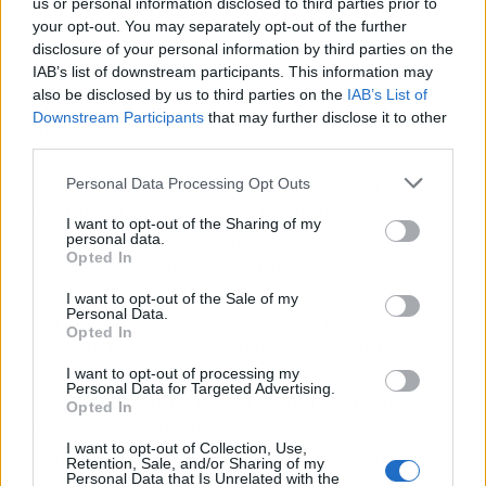
us or personal information disclosed to third parties prior to
estos avances mediante su colaboración con
your opt-out. You may separately opt-out of the further
LanzaTech para desarrollar ingredientes
disclosure of your personal information by third parties on the
derivados de CO₂ reciclado, una alternativa
IAB’s list of downstream participants. This information may
also be disclosed by us to third parties on the
IAB’s List of
sostenible a materias primas como el aceite de
Downstream Participants
that may further disclose it to other
palma.
third parties.
La Fundación Persán mantuvo su labor social
Personal Data Processing Opt Outs
durante 2025 logrando la inserción laboral de
I want to opt-out of the Sharing of my
209 personas y realizando más de 1.880
personal data.
Opted In
atenciones. La entidad continuó apoyando a
colectivos vulnerables y promoviendo valores
I want to opt-out of the Sale of my
Personal Data.
positivos en la sociedad. Su actividad se
Opted In
extendió más allá de España. En Polonia donó
productos a centros destinados a respaldar a
I want to opt-out of processing my
Personal Data for Targeted Advertising.
personas en situación de vulnerabilidad,
Opted In
colegios y guarderías. En Francia colaboró de
I want to opt-out of Collection, Use,
forma periódica con el Secours Populaire y el
Retention, Sale, and/or Sharing of my
Ayuntamiento de Ambérieu-en-Bugey, además
Personal Data that Is Unrelated with the