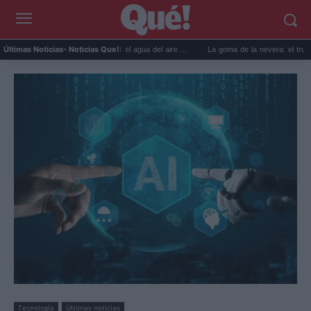
s prácticos para reutilizar el agua del aire ...
La goma de la nevera: el truco del pape
Últimas Noticias
- Noticias Que!:
Tecnología
Últimas noticias