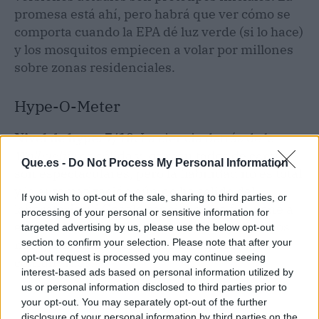
promesa está ahí, pero habrá que ver cómo se
comporta cuando la EPA dé luz verde (si lo hace)
y los mosquitos empiecen a volar por millones
sobre zonas residenciales.
Hype-O-Meter
Nivel de hype: 7/10.
La ciencia detrás de la
Wolbachia
es sólida y los resultados de campo
Que.es -
Do Not Process My Personal Information
son espectaculares, pero la fiabilidad no es total
y la automatización aún no ha salido del
If you wish to opt-out of the sale, sharing to third parties, or
laboratorio. Si Google consigue que funcione a
processing of your personal or sensitive information for
escala comercial, será un hito. Si no, al menos
targeted advertising by us, please use the below opt-out
nos quedará un ejército de mosquitos
section to confirm your selection. Please note that after your
opt-out request is processed you may continue seeing
confundidos.
interest-based ads based on personal information utilized by
us or personal information disclosed to third parties prior to
your opt-out. You may separately opt-out of the further
disclosure of your personal information by third parties on the