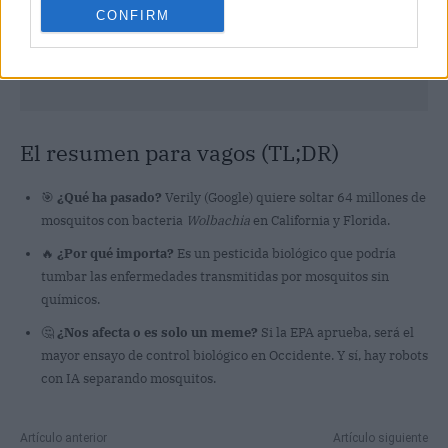
CONFIRM
El resumen para vagos (TL;DR)
🎯
¿Qué ha pasado?
Verily (Google) quiere soltar 64 millones de
mosquitos con bacteria
Wolbachia
en California y Florida.
🔥
¿Por qué importa?
Es un pesticida biológico que podría
tumbar las enfermedades transmitidas por mosquitos sin
químicos.
🤔
¿Nos afecta o es solo un meme?
Si la EPA aprueba, será el
mayor ensayo de control biológico en Occidente. Y sí, hay robots
con IA separando mosquitos.
Artículo anterior
Artículo siguiente