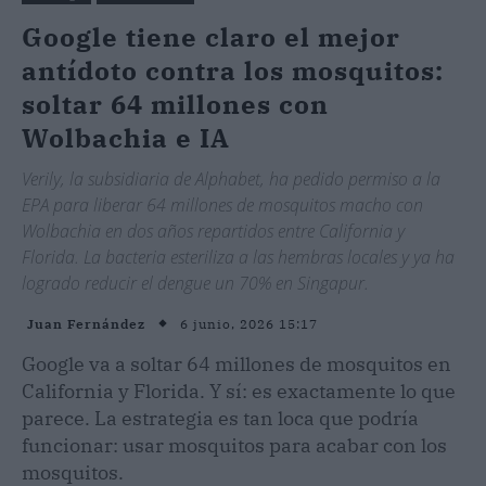
Google tiene claro el mejor
antídoto contra los mosquitos:
soltar 64 millones con
Wolbachia e IA
Verily, la subsidiaria de Alphabet, ha pedido permiso a la
EPA para liberar 64 millones de mosquitos macho con
Wolbachia en dos años repartidos entre California y
Florida. La bacteria esteriliza a las hembras locales y ya ha
logrado reducir el dengue un 70% en Singapur.
6 junio, 2026 15:17
Juan Fernández
Google va a soltar 64 millones de mosquitos en
California y Florida. Y sí: es exactamente lo que
parece. La estrategia es tan loca que podría
funcionar: usar mosquitos para acabar con los
mosquitos.