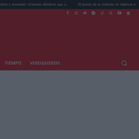
 síntomas idénticos que a...
El precio de la vivienda en Valencia sube a 3.485 ...
TIEMPO
VIDEOJUEGOS