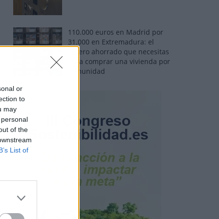
110.000 euros en Madrid por
31.000 en Extremadura: el
dinero ahorrado que necesitas
para comprar una vivienda por
comunidad
sonal or
ection to
ou may
 personal
out of the
 downstream
B’s List of