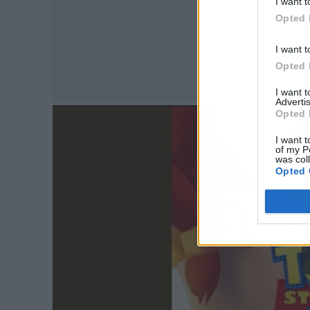
I want t
Opted 
I want t
Opted 
I want 
Advertis
Opted 
I want t
of my P
was col
Opted 