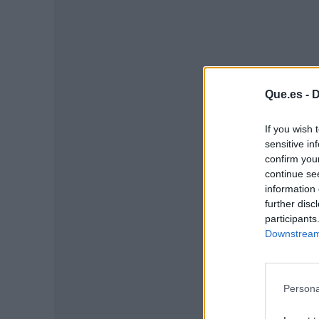
Que.es -
D
If you wish 
sensitive in
confirm you
continue se
information 
further disc
P
participants
Downstream 
Persona