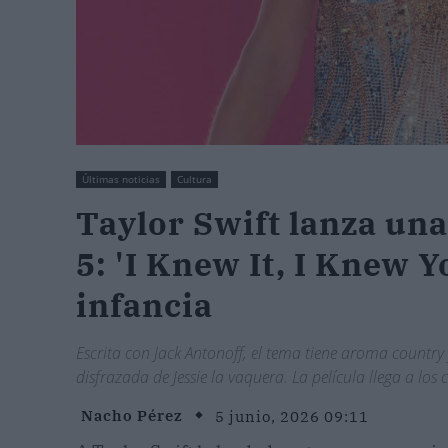
Últimas noticias
Cultura
Taylor Swift lanza un
5: 'I Knew It, I Knew 
infancia
Escrita con Jack Antonoff, el tema tiene aroma country
disfrazada de Jessie la vaquera. La película llega a los c
Nacho Pérez
5 junio, 2026 09:11