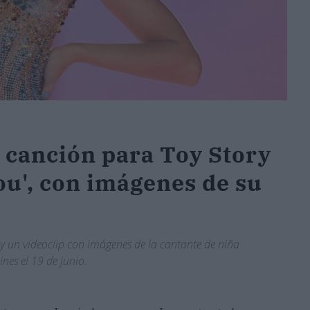
a canción para Toy Story
You', con imágenes de su
 y un videoclip con imágenes de la cantante de niña
ines el 19 de junio.