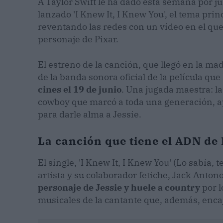
A Taylor Swift le ha dado esta semana por ju
lanzado 'I Knew It, I Knew You', el tema pri
reventando las redes con un vídeo en el que
personaje de Pixar.
El estreno de la canción, que llegó en la ma
de la banda sonora oficial de la película que
cines el 19 de junio
. Una jugada maestra: l
cowboy que marcó a toda una generación, ap
para darle alma a Jessie.
La canción que tiene el ADN de 
El single, 'I Knew It, I Knew You' (Lo sabía, 
artista y su colaborador fetiche, Jack Antono
personaje de Jessie y huele a country
por l
musicales de la cantante que, además, enca