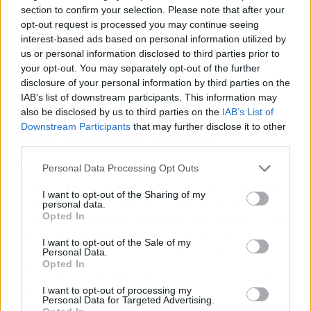
section to confirm your selection. Please note that after your
opt-out request is processed you may continue seeing
interest-based ads based on personal information utilized by
us or personal information disclosed to third parties prior to
your opt-out. You may separately opt-out of the further
disclosure of your personal information by third parties on the
IAB’s list of downstream participants. This information may
also be disclosed by us to third parties on the
IAB’s List of
EVENTOS DEPORTIVOS Y
Downstream Participants
that may further disclose it to other
TEMPORADA DE VERANO
third parties.
Uno de los momentos destacados de la
Personal Data Processing Opt Outs
temporada fue la celebración de la 15ª edición
I want to opt-out of the Sharing of my
de la Copa del Mundo de Esquí de Montaña
personal data.
Opted In
ISMF Comapedrosa Andorra, que reunió a 108
atletas de 20 países. Aunque la Sprint se
I want to opt-out of the Sale of my
canceló por condiciones meteorológicas
Personal Data.
Opted In
adversas, la Vertical Race se llevó a cabo con
éxito.
I want to opt-out of processing my
Personal Data for Targeted Advertising.