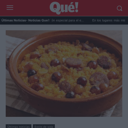
T prepara una predicción especial para el e...
En los lugares más misteriosos del pl
Últimas Noticias
- Noticias Que!:
Últimas noticias
Estilo de vida