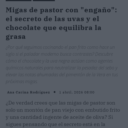
Migas de pastor con "engaño":
el secreto de las uvas y el
chocolate que equilibra la
grasa
¿Por qué seguimos cocinando el pan frito como hace un
siglo si el paladar moderno busca contrastes? Descubre
cómo el chocolate y la uva negra actúan como agentes
químicos naturales para neutralizar la pesadez del sebo y
elevar las notas ahumadas del pimentón de la Vera en tus
próximas migas.
1 abril, 2026 08:00
Ana Carina Rodríguez
¿De verdad crees que las migas de pastor son
solo un montón de pan viejo con embutido frito
y una cantidad ingente de aceite de oliva? Si
sigues pensando que el secreto está en la