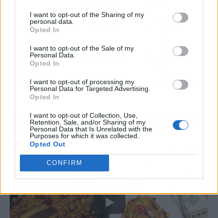
Tartárico
grasa
I want to opt-out of the Sharing of my
Chocolate
Potencia el
personal data.
Polifenoles
85%
ahumado
Opted In
Pan de
Almidón
Estructura
I want to opt-out of the Sale of my
Hogaza
Retrogradado
crujiente
Personal Data.
Opted In
Pimentón
Calor
Capsaicina
Vera
persistente
I want to opt-out of processing my
Personal Data for Targeted Advertising.
Opted In
I want to opt-out of Collection, Use,
Previsión de mercado y el regreso
Retention, Sale, and/or Sharing of my
a lo auténtico
Personal Data that Is Unrelated with the
Purposes for which it was collected.
Opted Out
CONFIRM