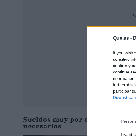
P
Que.es -
D
If you wish 
sensitive in
confirm you
continue se
information 
further disc
participants
Downstream 
Sueldos muy por debajo de la le
Persona
necesarios
I want t