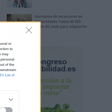
Normativa de ascensores en
comunidades: hasta 40.000
euros de coste para adaptarlos
sonal or
ection to
ou may
 personal
out of the
 downstream
B’s List of