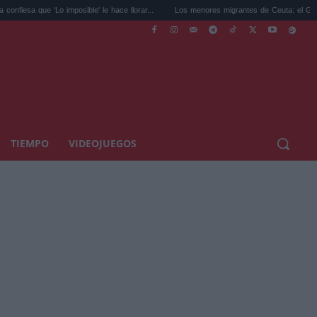
mposible' le hace llorar...
Los menores migrantes de Ceuta: el Gobierno pide a...
TIEMPO
VIDEOJUEGOS