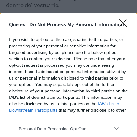
dentro del vestuario.
​El mercado saudí sigue demostrando su
Que.es -
Do Not Process My Personal Information
capacidad para atraer a las grandes figuras del
fútbol europeo a base de talonario, y el caso de
If you wish to opt-out of the sale, sharing to third parties, or
Oblak es un ejemplo más de esta tendencia
processing of your personal or sensitive information for
imparable. Si las negociaciones llegan a buen
targeted advertising by us, please use the below opt-out
puerto,
el Atlético perderá a su capitán y a uno
section to confirm your selection. Please note that after your
opt-out request is processed you may continue seeing
de sus últimos grandes símbolos.
El club
interest-based ads based on personal information utilized by
deberá decidir ahora si se mantiene firme en
us or personal information disclosed to third parties prior to
las exigencias económicas o si, por el contrario,
your opt-out. You may separately opt-out of the further
cede ante los deseos del jugador como
disclosure of your personal information by third parties on the
reconocimiento a su trayectoria impecable
IAB’s list of downstream participants. This information may
also be disclosed by us to third parties on the
IAB’s List of
defendiendo la portería del equipo.
Downstream Participants
that may further disclose it to other
third parties.
Personal Data Processing Opt Outs