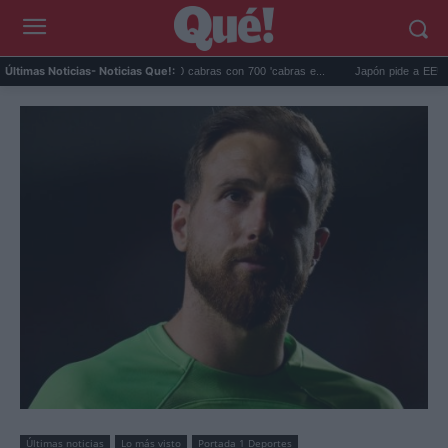
Galápagos eliminó 140.000 cabras con 700 'cabras e...
Japón pide a EEUU que deje
Últimas Noticias
- Noticias Que!:
Últimas noticias
Lo más visto
Portada 1 Deportes