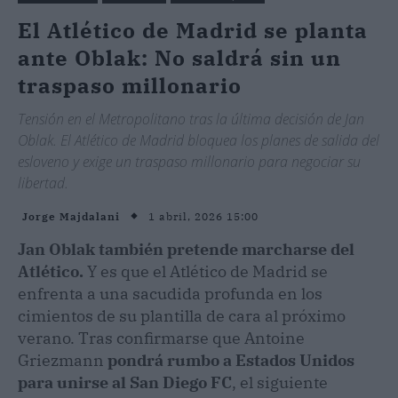
El Atlético de Madrid se planta
ante Oblak: No saldrá sin un
traspaso millonario
Tensión en el Metropolitano tras la última decisión de Jan
Oblak. El Atlético de Madrid bloquea los planes de salida del
esloveno y exige un traspaso millonario para negociar su
libertad.
1 abril, 2026 15:00
Jorge Majdalani
Jan Oblak también pretende marcharse del
Atlético.
Y es que ​el Atlético de Madrid se
enfrenta a una sacudida profunda en los
cimientos de su plantilla de cara al próximo
verano. Tras confirmarse que Antoine
Griezmann
pondrá rumbo a Estados Unidos
para unirse al San Diego FC
, el siguiente