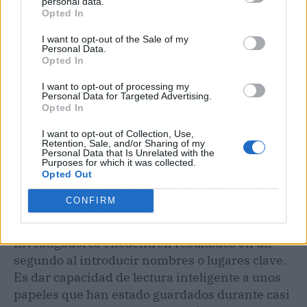
personal data.
Opted In
I want to opt-out of the Sale of my
Personal Data.
Opted In
I want to opt-out of processing my
Personal Data for Targeted Advertising.
Opted In
I want to opt-out of Collection, Use,
Retention, Sale, and/or Sharing of my
Personal Data that Is Unrelated with the
Purposes for which it was collected.
Este programa ignora las manchas de
Opted Out
humedad o los tachones
y entiende qué letra
CONFIRM
hay debajo. El sistema convierte la imagen en
texto digital. Esto permite que los
investigadores encuentren resultados en un
segundo al introducir nombres o lugares clave.
Es dar capacidad de lectura inteligente a unos
papeles que han estado guardados durante casi