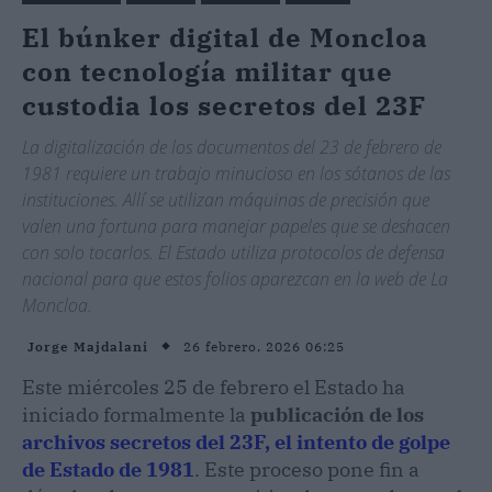
El búnker digital de Moncloa
con tecnología militar que
custodia los secretos del 23F
La digitalización de los documentos del 23 de febrero de
1981 requiere un trabajo minucioso en los sótanos de las
instituciones. Allí se utilizan máquinas de precisión que
valen una fortuna para manejar papeles que se deshacen
con solo tocarlos. El Estado utiliza protocolos de defensa
nacional para que estos folios aparezcan en la web de La
Moncloa.
26 febrero, 2026 06:25
Jorge Majdalani
Este miércoles 25 de febrero el Estado ha
iniciado formalmente la
publicación de los
archivos secretos del 23F, el intento de golpe
de Estado de 1981
. Este proceso pone fin a