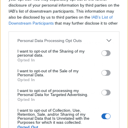
disclosure of your personal information by third parties on the
reduce el atractivo del autoempleo,
IAB’s list of downstream participants. This information may
especialmente entre los menores de 30 años,
also be disclosed by us to third parties on the
IAB’s List of
cuyo número ha caído un 25% en la última
Downstream Participants
that may further disclose it to other
década.
third parties.
Personal Data Processing Opt Outs
Si a esto se suma
la competencia de grandes
plataformas
, el aumento de costes energéticos
I want to opt-out of the Sharing of my
personal data.
y la falta de relevo, el cóctel es preocupante. No
Opted In
se trata solo de un ajuste natural del mercado.
Es un cambio de modelo que puede vaciar
I want to opt-out of the Sale of my
Personal Data.
barrios y acentuar la despoblación rural.
Opted In
I want to opt-out of processing my
El comercio y la hostelería no son sectores
Personal Data for Targeted Advertising.
residuales
. Representan empleo, recaudación y
Opted In
cohesión social. Cuando cierra una panadería o
I want to opt-out of Collection, Use,
un bar, no solo desaparece una actividad
Retention, Sale, and/or Sharing of my
Personal Data that Is Unrelated with the
económica: se pierde un punto de referencia,
Purposes for which it was collected.
Opted Out