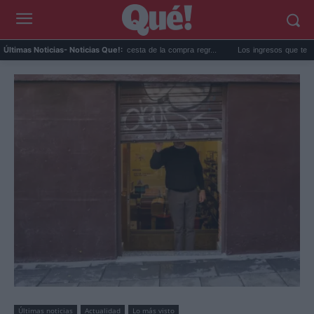
subida de precios de la cesta de la compra regr...
Los ingresos que te quitan el subs
Últimas Noticias
- Noticias Que!:
Últimas noticias
Actualidad
Lo más visto