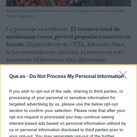
El número total de autónomos crece, pero el pequeño comercio se hunde.
Fuente: Agencias
La paradoja es evidente.
El número total de
autónomos crece, pero el pequeño comercio se
hunde.
El presidente de UPTA, Eduardo Abad,
lo ha resumido con claridad, el reto no es solo
aumentar afiliaciones, sino garantizar
autónomos “de calidad”, capaces de generar
ingresos suficientes para vivir con dignidad.
Que.es -
Do Not Process My Personal Information
Cerca de medio millón de autónomos ingresan
If you wish to opt-out of the sale, sharing to third parties, or
menos de 700 euros al mes
. La pensión media
processing of your personal or sensitive information for
targeted advertising by us, please use the below opt-out
del colectivo es un 40% inferior a la de los
section to confirm your selection. Please note that after your
asalariados
. Y el nuevo sistema de cotización
opt-out request is processed you may continue seeing
por ingresos reales ha generado incertidumbre
interest-based ads based on personal information utilized by
en muchos pequeños negocios. Los
us or personal information disclosed to third parties prior to
economistas advierten de que esta brecha
your opt-out. You may separately opt-out of the further