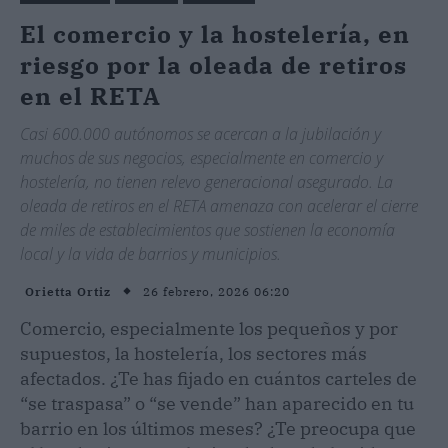
El comercio y la hostelería, en
riesgo por la oleada de retiros
en el RETA
Casi 600.000 autónomos se acercan a la jubilación y
muchos de sus negocios, especialmente en comercio y
hostelería, no tienen relevo generacional asegurado. La
oleada de retiros en el RETA amenaza con acelerar el cierre
de miles de establecimientos que sostienen la economía
local y la vida de barrios y municipios.
26 febrero, 2026 06:20
Orietta Ortiz
Comercio, especialmente los pequeños y por
supuestos, la hostelería, los sectores más
afectados. ¿Te has fijado en cuántos carteles de
“se traspasa” o “se vende” han aparecido en tu
barrio en los últimos meses? ¿Te preocupa que