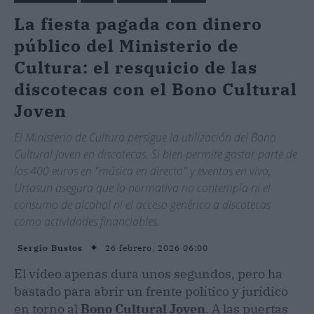
La fiesta pagada con dinero
público del Ministerio de
Cultura: el resquicio de las
discotecas con el Bono Cultural
Joven
El Ministerio de Cultura persigue la utilización del Bono
Cultural Joven en discotecas. Si bien permite gastar parte de
los 400 euros en "música en directo" y eventos en vivo,
Urtasun asegura que la normativa no contempla ni el
consumo de alcohol ni el acceso genérico a discotecas
como actividades financiables.
26 febrero, 2026 06:00
Sergio Bustos
El vídeo apenas dura unos segundos, pero ha
bastado para abrir un frente político y jurídico
en torno al
Bono Cultural Joven
. A las puertas