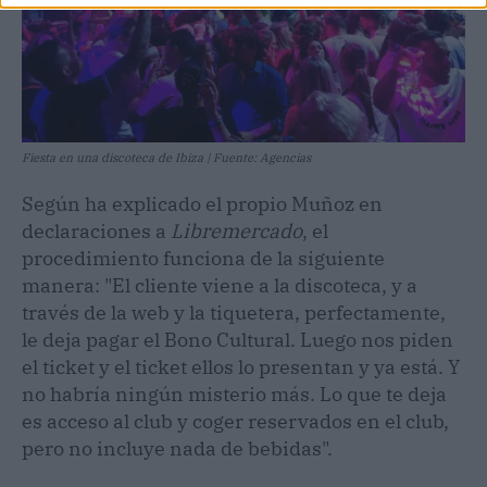
Fiesta en una discoteca de Ibiza | Fuente: Agencias
Según ha explicado el propio Muñoz en
declaraciones a
Libremercado
, el
procedimiento funciona de la siguiente
manera: "El cliente viene a la discoteca, y a
través de la web y la tiquetera, perfectamente,
le deja pagar el Bono Cultural. Luego nos piden
el ticket y el ticket ellos lo presentan y ya está. Y
no habría ningún misterio más. Lo que te deja
es acceso al club y coger reservados en el club,
pero no incluye nada de bebidas".