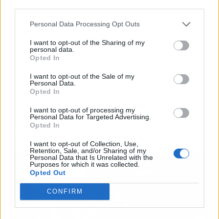
third parties.
Personal Data Processing Opt Outs
I want to opt-out of the Sharing of my
personal data.
Opted In
La discoteca de Alcorcón (Comunidad de
I want to opt-out of the Sale of my
Madrid) cuyo propietario, Rafael Muñoz de la
Personal Data.
Opted In
Cámara, ha sido el protagonista involuntario,
utiliza Fourvenues como plataforma de
I want to opt-out of processing my
Personal Data for Targeted Advertising.
gestión de reservas y entradas para
negocios
Opted In
de ocio nocturno
.
I want to opt-out of Collection, Use,
Retention, Sale, and/or Sharing of my
Personal Data that Is Unrelated with the
Purposes for which it was collected.
Opted Out
CONFIRM