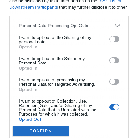
also be disclosed by us to third parties on the
IAB’s List of
pero que en el uso diario resulta poco práctica.
Downstream Participants
that may further disclose it to other
En foros y redes sociales se repite la misma
third parties.
queja, “No quiero buscar el climatizador como
Personal Data Processing Opt Outs
si fuera una app”. La seguridad ha devuelto al
centro del debate algo tan básico como poder
I want to opt-out of the Sharing of my
personal data.
accionar un control sin apartar la vista de la
Opted In
carretera.
I want to opt-out of the Sale of my
Personal Data.
La industria del automóvil siempre ha
Opted In
evolucionado a golpe de normativa y de
I want to opt-out of processing my
mercado. Esta vez, la presión viene de ambos
Personal Data for Targeted Advertising.
lados,
organismos de seguridad, reguladores y
Opted In
consumidores cansados de menús infinitos.
I want to opt-out of Collection, Use,
Quizá no volvamos a los salpicaderos de los
Retention, Sale, and/or Sharing of my
Personal Data that Is Unrelated with the
años noventa, pero todo apunta a que el futuro
Purposes for which it was collected.
será híbrido.
Opted Out
CONFIRM
Y es curioso, después de años asociando