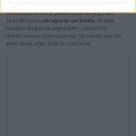
innovación con más pantallas, ahora el
verdadero avance puede estar en algo tan
sencillo como
recuperar un botón
. Si este
cambio mejora la seguridad y nos evita
distracciones innecesarias, tal vez no sea un
paso atrás, sino todo lo contrario.