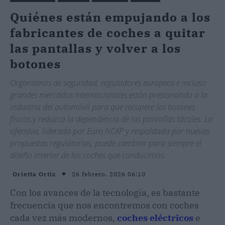
Quiénes están empujando a los
fabricantes de coches a quitar
las pantallas y volver a los
botones
Organismos de seguridad, reguladores europeos e incluso
grandes mercados internacionales están presionando a la
industria del automóvil para que recupere los botones
físicos y reduzca la dependencia de las pantallas táctiles. La
ofensiva, liderada por Euro NCAP y respaldada por nuevas
propuestas regulatorias, puede cambiar para siempre el
diseño interior de los coches que conducimos.
26 febrero, 2026 06:10
Orietta Ortiz
Con los avances de la tecnología, es bastante
frecuencia que nos encontremos con coches
cada vez más modernos,
coches eléctricos
e