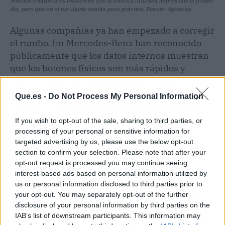
Muchos conductores reconocen que la estética futurista impresiona el primer
día, pero que en el uso diario resulta poco práctica. Fuente: Agencias
Algunas compañías ya han empezado a corregir
el rumbo. En Mercedes-Benz han reconocido
públicamente que los datos internos muestran
que los botones físicos son más rápidos y
seguros para las funciones más utilizadas.
Volkswagen ha recuperado mandos físicos
en
Que.es -
Do Not Process My Personal Information
el Golf 8.5,
y BMW estudia fórmulas híbridas
que combinen pantalla y controles
If you wish to opt-out of the sale, sharing to third parties, or
tradicionales. Incluso modelos de Tesla podrían
processing of your personal or sensitive information for
targeted advertising by us, please use the below opt-out
verse obligados a replantear parte de su diseño
section to confirm your selection. Please note that after your
si quieren mantener las máximas calificaciones
opt-out request is processed you may continue seeing
en Europa.
interest-based ads based on personal information utilized by
us or personal information disclosed to third parties prior to
En la calle, la reacción es menos técnica y más
your opt-out. You may separately opt-out of the further
disclosure of your personal information by third parties on the
visceral.
Muchos conductores reconocen que
IAB’s list of downstream participants. This information may
la estética futurista impresiona el primer día
,