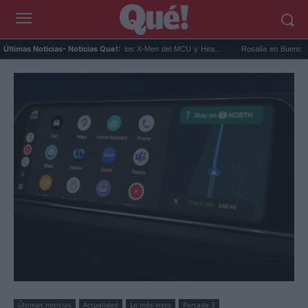
it Connor será Cíclope en los X-Men del MCU y Hea...
Rosalía en Buenos Aires: detie
Últimas Noticias
- Noticias Que!:
Últimas noticias
Actualidad
Lo más visto
Portada 3