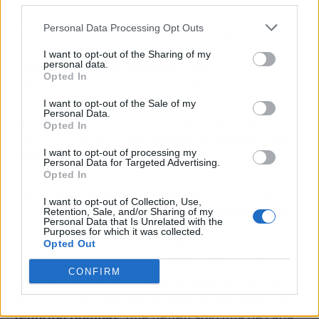
Personal Data Processing Opt Outs
Para ello usaron una línea celular de glóbulos
rojos inmaduros. Posteriormente, usaron la
I want to opt-out of the Sharing of my
personal data.
técnica de edición genética CRISPR-Cas9 para
Opted In
eliminar aquellos genes que se encargan de
codificar los antígenos de los cinco sistemas de
I want to opt-out of the Sale of my
Personal Data.
grupos sanguíneos que son responsables de la
Opted In
mayor parte de las
incompatibilidades en las
I want to opt-out of processing my
transferencias de sangre
.
Personal Data for Targeted Advertising.
Opted In
Descubrieron que con la eliminación de cinco
I want to opt-out of Collection, Use,
genes, se crearía una
célula ultracompatible
Retention, Sale, and/or Sharing of my
Personal Data that Is Unrelated with the
que carecería de cinco de los grupos
Purposes for which it was collected.
sanguíneos más problemáticos. Esto llevaría a
Opted Out
crear células sanguíneas compatibles con los
CONFIRM
grupos sanguíneos comunes principales, pero
también con
tipos raros como el Rh nulo y el
fenotipo Bombay
, que tienen solo una de cada