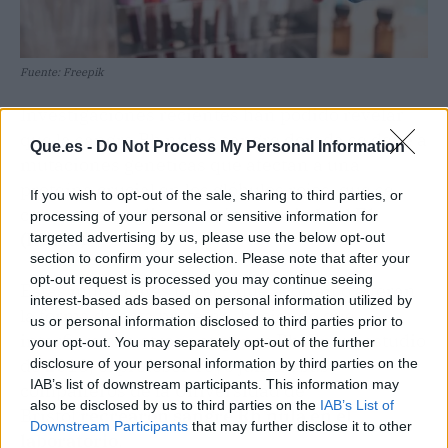
Fuente: Freepik
Investigaciones recientes han podido revelar
que la sangre Rh nula o sangre dorada se debe a
Que.es -
Do Not Process My Personal Information
mutaciones genéticas que afectan a una
proteína crucial en los glóbulos rojos, que se
If you wish to opt-out of the sale, sharing to third parties, or
conoce como
glicoproteína asociada al Rh
processing of your personal or sensitive information for
(RHAG).
targeted advertising by us, please use the below opt-out
section to confirm your selection. Please note that after your
opt-out request is processed you may continue seeing
Estas mutaciones parece que acortan o alteran
interest-based ads based on personal information utilized by
la forma de esta proteína, haciendo que
us or personal information disclosed to third parties prior to
interfiera con otros antígenos Rh. En un estudio
your opt-out. You may separately opt-out of the further
de 2018, el profesor Toye junto a sus
disclosure of your personal information by third parties on the
IAB’s list of downstream participants. This information may
compañeros de la Universidad de
also be disclosed by us to third parties on the
IAB’s List of
Bristol
recrearon sangre Rh nula en el
Downstream Participants
that may further disclose it to other
laboratorio
.
third parties.