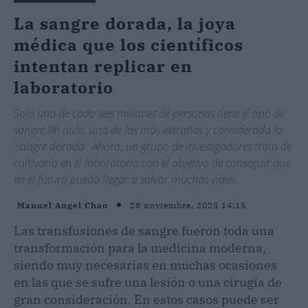
La sangre dorada, la joya
médica que los científicos
intentan replicar en
laboratorio
Solo una de cada seis millones de personas tiene el tipo de
sangre Rh nulo, una de las más extrañas y considerada la
'sangre dorada'. Ahora, un grupo de investigadores trata de
cultivarla en el laboratorio con el objetivo de conseguir que
en el futuro pueda llegar a salvar muchas vidas.
28 noviembre, 2025 14:15
Manuel Angel Chao
Las transfusiones de sangre fueron toda una
transformación para la medicina moderna,
siendo muy necesarias en muchas ocasiones
en las que se sufre una lesión o una cirugía de
gran consideración. En estos casos puede ser