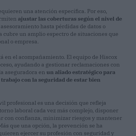
equieren una atención específica. Por eso,
ermiten
ajustar las coberturas según el nivel de
e asesoramiento hasta pérdidas de datos o
a cubre un amplio espectro de situaciones que
ional o empresa.
está en el acompañamiento. El equipo de Hiscox
oceso, ayudando a gestionar reclamaciones con
a la aseguradora en
un aliado estratégico para
trabajo con la seguridad de estar bien
il profesional es una decisión que refleja
torno laboral cada vez más complejo, disponer
ar con confianza, minimizar riesgos y mantener
 Más que una opción, la prevención se ha
uieren ejercer su profesión con seguridad y