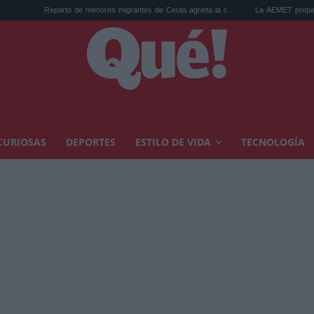
parto de menores migrantes de Ceuta agrieta la c...
La AEMET prepara una predicción
CURIOSAS
DEPORTES
ESTILO DE VIDA
TECNOLOGÍA