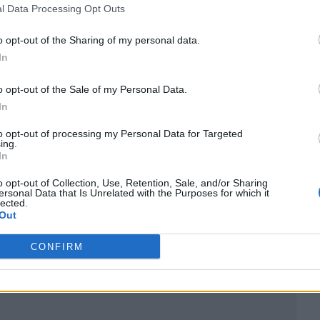
l Data Processing Opt Outs
o opt-out of the Sharing of my personal data.
In
o opt-out of the Sale of my Personal Data.
In
to opt-out of processing my Personal Data for Targeted
ing.
In
o opt-out of Collection, Use, Retention, Sale, and/or Sharing
ublicidad
ersonal Data that Is Unrelated with the Purposes for which it
lected.
Out
CONFIRM