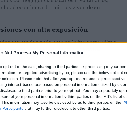
iones por negligencias o daños involuntarios;
abilidad económica de quienes viven de su
siones con alta exposición
den que un descuido, una mala interpretación o
as que comprometen su futuro profesional.
o Not Process My Personal Information
n gasto, sino una forma de
asegurar la
tos
.
to opt-out of the sale, sharing to third parties, or processing of your per
formation for targeted advertising by us, please use the below opt-out s
es, consultores o ingenieros comparten una
r selection. Please note that after your opt-out request is processed y
rectamente en la vida o el patrimonio de otros
.
eing interest-based ads based on personal information utilized by us or
disclosed to third parties prior to your opt-out. You may separately opt-
 una reclamación por daños o perjuicios. En
losure of your personal information by third parties on the IAB’s list of
 la defensa jurídica y las posibles
. This information may also be disclosed by us to third parties on the
IA
superar el problema o hundirse en él.
Participants
that may further disclose it to other third parties.