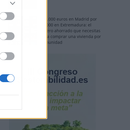
110.000 euros en Madrid por
31.000 en Extremadura: el
dinero ahorrado que necesitas
para comprar una vivienda por
comunidad