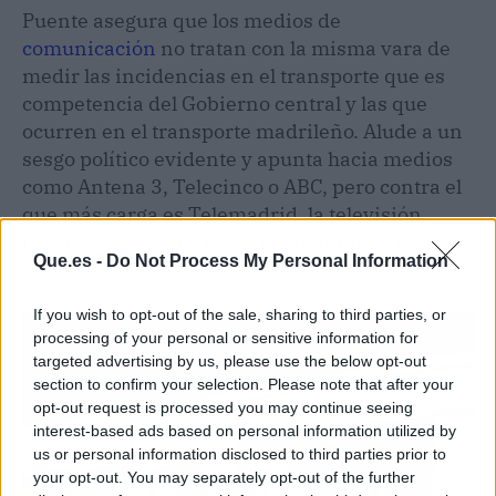
Puente asegura que los medios de
comunicación
no tratan con la misma vara de
medir las incidencias en el transporte que es
competencia del Gobierno central y las que
ocurren en el transporte madrileño. Alude a un
sesgo político evidente y apunta hacia medios
como Antena 3, Telecinco o ABC, pero contra el
que más carga es Telemadrid, la televisión
pública bajo el control de la Comunidad de
Que.es -
Do Not Process My Personal Information
Madrid.
If you wish to opt-out of the sale, sharing to third parties, or
processing of your personal or sensitive information for
targeted advertising by us, please use the below opt-out
section to confirm your selection. Please note that after your
opt-out request is processed you may continue seeing
interest-based ads based on personal information utilized by
us or personal information disclosed to third parties prior to
your opt-out. You may separately opt-out of the further