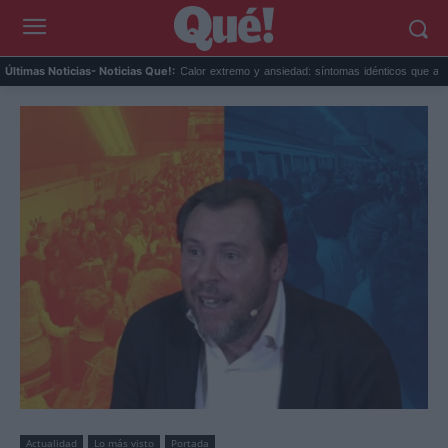
tivar hoy mis...
Calor extremo y ansiedad: síntomas idénticos que a...
El prec
Últimas Noticias
- Noticias Que!:
Actualidad
Lo más visto
Portada