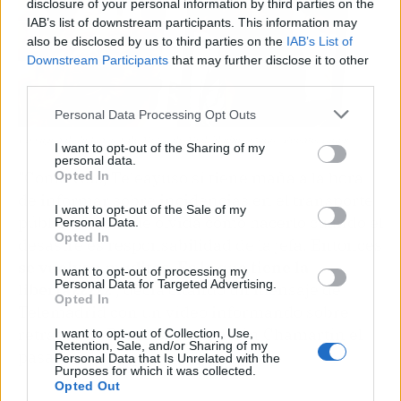
disclosure of your personal information by third parties on the
IAB’s list of downstream participants. This information may
also be disclosed by us to third parties on the
IAB’s List of
Downstream Participants
that may further disclose it to other
third parties.
Personal Data Processing Opt Outs
Un vagón de la Línea 1 de Metro de Madrid abarrotado | Fuente: redes
I want to opt-out of the Sharing of my
personal data.
"Como veis, Teleayuso sí tiene maña a la hora
Opted In
de informar sobre incidencias en el transporte
I want to opt-out of the Sale of my
público. Solo se le olvida cómo hacerlo cuando el
Personal Data.
Opted In
desastre es responsabilidad de la jefa. Entonces
se vuelven muditos. Es lo que tiene la
I want to opt-out of processing my
Personal Data for Targeted Advertising.
libertazzzzz
", decía citando un mensaje de
Opted In
Telemadrid con un vídeo informando sobre
retrasos de Renfe en la estación Chamartín el
I want to opt-out of Collection, Use,
Retention, Sale, and/or Sharing of my
pasado 14 de agosto.
Personal Data that Is Unrelated with the
Purposes for which it was collected.
Opted Out