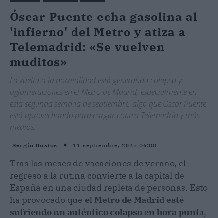
Óscar Puente echa gasolina al
'infierno' del Metro y atiza a
Telemadrid: «Se vuelven
muditos»
La vuelta a la normalidad está generando colapso y
aglomeraciones en el Metro de Madrid, especialmente en
esta segunda semana de septiembre, algo que Óscar Puente
está aprovechando para cargar contra Telemadrid y más
medios.
11 septiembre, 2025 06:00
Sergio Bustos
Tras los meses de vacaciones de verano, el
regreso a la rutina convierte a la capital de
España en una ciudad repleta de personas. Esto
ha provocado que
el Metro de Madrid esté
sufriendo un auténtico colapso en hora punta
,