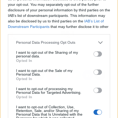
anteriores.
your opt-out. You may separately opt-out of the further
disclosure of your personal information by third parties on the
IAB’s list of downstream participants. This information may
also be disclosed by us to third parties on the
IAB’s List of
Downstream Participants
that may further disclose it to other
Artículo anterior
Artículo siguiente
third parties.
Hospes Hotels nombra a
Conocer la Ley de
Sergio Gregorio Díaz
Segunda Oportunidad;
Personal Data Processing Opt Outs
como director
un paso clave para
corporativo de alimentos
afrontar una crisis
I want to opt-out of the Sharing of my
personal data.
y bebidas
financiera
Opted In
I want to opt-out of the Sale of my
Personal Data.
Opted In
I want to opt-out of processing my
Personal Data for Targeted Advertising.
Opted In
I want to opt-out of Collection, Use,
Retention, Sale, and/or Sharing of my
Personal Data that Is Unrelated with the
Purposes for which it was collected.