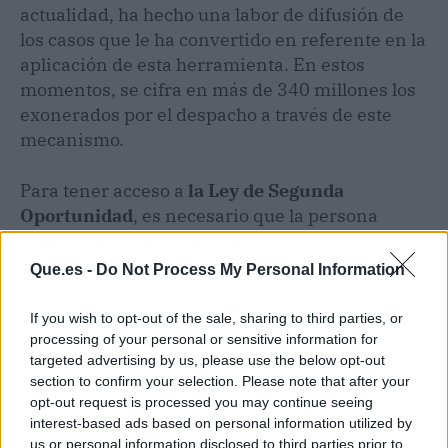
actualidad, ha hecho una labor de difusión de
los casos que le ha convertido en referente en la
aplicación de esta herramienta. En estos
momentos, se cifra en más de 340 millones los
exonerados por el despacho a través de este
mecanismo.
Para tener acceso a
la Ley de Segunda
Oportunidad
, es necesario que la persona
cumpla una serie de requisitos
imprescindibles. Básicamente, es fundamental
Que.es -
Do Not Process My Personal Information
que el concursado presente toda la
documentación pertinente para validar que no
If you wish to opt-out of the sale, sharing to third parties, or
puede pagar sus deudas, lo cual significa que
processing of your personal or sensitive information for
targeted advertising by us, please use the below opt-out
está actuando de buena fe. Además, no puede
section to confirm your selection. Please note that after your
haber sido condenado por delitos de orden
opt-out request is processed you may continue seeing
socioeconómico en los diez últimos años ni
interest-based ads based on personal information utilized by
haberse acogido al proceso los cinco años
us or personal information disclosed to third parties prior to