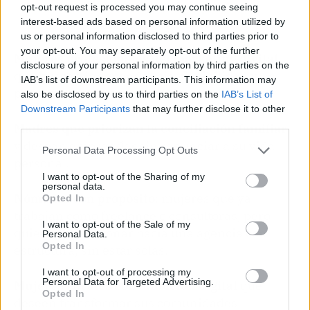
opt-out request is processed you may continue seeing
interest-based ads based on personal information utilized by
us or personal information disclosed to third parties prior to
your opt-out. You may separately opt-out of the further
Mujeres profesionales del marketing digital
disclosure of your personal information by third parties on the
que buscan independencia, flexibilidad y un
IAB’s list of downstream participants. This information may
proyecto propio con respaldo.
also be disclosed by us to third parties on the
IAB’s List of
Downstream Participants
that may further disclose it to other
third parties.
Madres que priorizan la conciliación familiar
y desean emprender sin renunciar a su vida
Personal Data Processing Opt Outs
personal.
I want to opt-out of the Sharing of my
personal data.
Nómadas con propósito
: mujeres que ya
Opted In
trabajan como freelance o consultoras, pero
I want to opt-out of the Sale of my
quieren evolucionar hacia una agencia con
Personal Data.
Opted In
estructura, sin estar solas.
I want to opt-out of processing my
Personal Data for Targeted Advertising.
Mujeres rurales con ambición digital
que
Opted In
deseen transformar sus comunidades