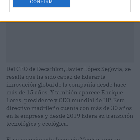
CONFIRM
Del CEO de Decathlon, Javier López Segovia, se
resalta que ha sido capaz de liderar la
innovación global de la compañía desde hace
más de 15 años. Y también aparece Enrique
Lores, presidente y CEO mundial de HP. Este
directivo madrileño cuenta con más de 30 años
en la empresa y desde 2019 lidera su transición
tecnológica y ecológica.
El ya mencionado Juvencio Maetzu, que en