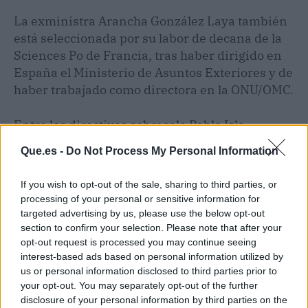
La exministra Arancha González Laya también
está seleccionada por su labor de decana de la
Sciences Po de Francia, tras haber dirigido en
España el Ministerio de Asuntos Exteriores y de
haber trabajado como directora en la ONU/OMC.
Entre los directivos sobresale Pablo Isla,
expresidente de Inditex y que a partir de 2026
Que.es -
Do Not Process My Personal Information
asumirá la responsabilidad como Chairman de
Nestlé en Suiza, la mayor compañía alimentaria
If you wish to opt-out of the sale, sharing to third parties, or
del planeta.
processing of your personal or sensitive information for
targeted advertising by us, please use the below opt-out
El ránking incluye a Ramón Laguarta,
section to confirm your selection. Please note that after your
opt-out request is processed you may continue seeing
presidente y CEO de PepsiCo. Este valenciano,
interest-based ads based on personal information utilized by
al frente de la multinacional de alimentación y
us or personal information disclosed to third parties prior to
bebidas desde 2018, es el primer europeo en
your opt-out. You may separately opt-out of the further
ocupar este cargo y transformando su agenda
disclosure of your personal information by third parties on the