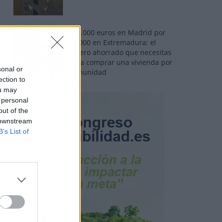
110.000 euros en Madrid por
31.000 en Extremadura: el
dinero ahorrado que necesitas
para comprar una vivienda por
sonal or
comunidad
ection to
ou may
 personal
out of the
 downstream
B’s List of