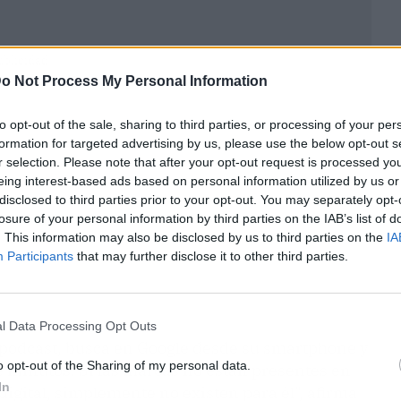
ublicidad
o Not Process My Personal Information
to opt-out of the sale, sharing to third parties, or processing of your per
formation for targeted advertising by us, please use the below opt-out s
r selection. Please note that after your opt-out request is processed y
eing interest-based ads based on personal information utilized by us or
disclosed to third parties prior to your opt-out. You may separately opt-
losure of your personal information by third parties on the IAB’s list of
. This information may also be disclosed by us to third parties on the
IA
Participants
that may further disclose it to other third parties.
l Data Processing Opt Outs
 podcast, busca en Google desde su smartphone y
o opt-out of the Sharing of my personal data.
de minutos. Si las marcas no están presentes en
In
 digital, simplemente no existen para él", afirma