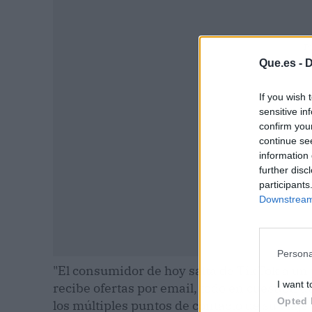
P
Que.es -
D
If you wish 
sensitive in
confirm you
continue se
information 
further disc
participants
Downstream 
Persona
"El consumidor de hoy salta de TikTok a un
I want t
recibe ofertas por email, todo en cuestión 
Opted 
los múltiples puntos de contacto de su viaje