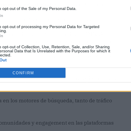
de estrategia digital
con sede en Albacete.
o opt-out of the Sale of my Personal Data.
In
agencias de Marketing Digital se están
ución holística del marketing. Un ejemplo
to opt-out of processing my Personal Data for Targeted
ing.
 un servicio exclusivo denominado
"Mix de
In
precisamente para abordar la fragmentación del
o opt-out of Collection, Use, Retention, Sale, and/or Sharing
máximo impacto desde el primer momento a
ersonal Data that Is Unrelated with the Purposes for which it
inada en todos los canales digitales relevantes
lected.
Out
CONFIRM
cas aisladas para abrazar una estrategia unificada
 en los motores de búsqueda, tanto de tráfico
omunidades y engagement en las plataformas