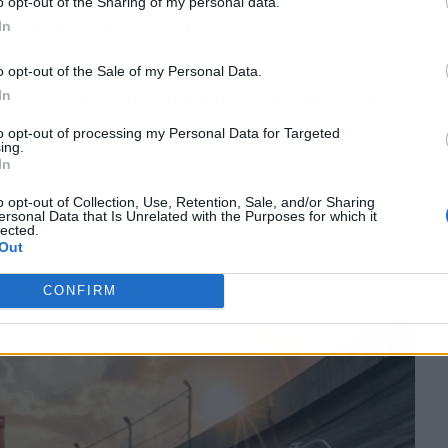
o opt-out of the Sharing of my personal data.
D DE F1,
MADRING
In
n la mesa de diseño
, muchas modificaciones,
o opt-out of the Sale of my Personal Data.
go diferente en el mundo de las carreras
. Las
In
mo hicieron con Zandvoort y sus dos curvas
to opt-out of processing my Personal Data for Targeted
ulsor desde el comienzo.
ing.
In
virtiendo en realidad.
Será un Gran Premio
o opt-out of Collection, Use, Retention, Sale, and/or Sharing
ersonal Data that Is Unrelated with the Purposes for which it
", argumentaba desde Díaz-Ayuso que, días
lected.
nz padre para recorrer los entresijos del circuito
Out
CONFIRM