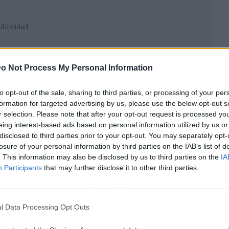
ublicidad
o Not Process My Personal Information
to opt-out of the sale, sharing to third parties, or processing of your per
formation for targeted advertising by us, please use the below opt-out s
r selection. Please note that after your opt-out request is processed y
eing interest-based ads based on personal information utilized by us or
disclosed to third parties prior to your opt-out. You may separately opt-
losure of your personal information by third parties on the IAB’s list of
. This information may also be disclosed by us to third parties on the
IA
Participants
that may further disclose it to other third parties.
ana que ha sido la encargada de rediseñar el
eformas de Singapur, Spa-Francorchamps o Imola,
l Data Processing Opt Outs
tor desde el año 2000.