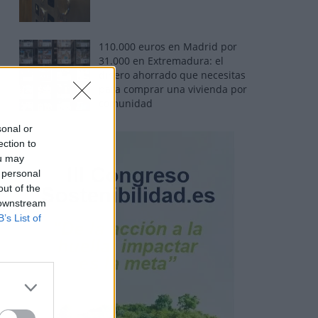
110.000 euros en Madrid por
31.000 en Extremadura: el
dinero ahorrado que necesitas
para comprar una vivienda por
comunidad
sonal or
ection to
ou may
 personal
out of the
 downstream
B’s List of