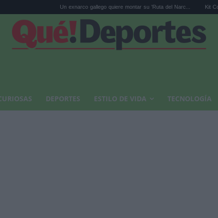
Un exnarco gallego quiere montar su 'Ruta del Narc...
Kit Connor será Cíclope 
CURIOSAS
DEPORTES
ESTILO DE VIDA
TECNOLOGÍA