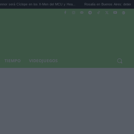
en los X-Men del MCU y Hea...
Rosalía en Buenos Aires: detiene el tráfico y se s...
TIEMPO
VIDEOJUEGOS