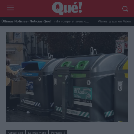
 caso Perez Hilton: su familia rompe el silencio...
Planes gratis en Valencia en agosto:
Últimas Noticias
- Noticias Que!:
Actualidad
Lo más visto
Portada 4