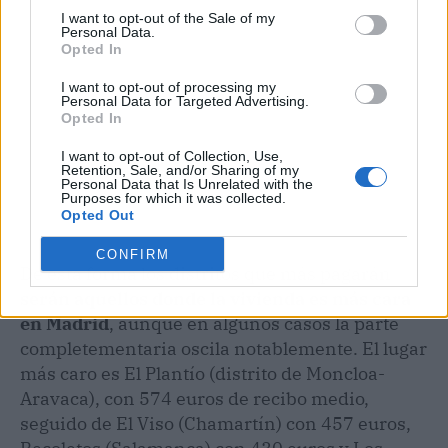
I want to opt-out of the Sale of my
Personal Data.
Opted In
I want to opt-out of processing my
Personal Data for Targeted Advertising.
Opted In
I want to opt-out of Collection, Use,
Retention, Sale, and/or Sharing of my
Personal Data that Is Unrelated with the
Purposes for which it was collected.
Opted Out
CONFIRM
De esta forma los distritos que más pagarán
serán aquellos donde la vivienda es más cara
en Madrid
, aunque en algunos casos la parte
completementaria oscila notablemente. El lugar
más caro es El Plantío (distrito de Moncloa-
Aravaca), con 574 euros de recibo medio,
seguido de El Viso (Chamartín) con 457 euros,