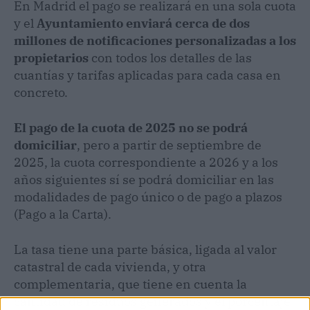
En Madrid el pago se realizará en una sola cuota
y el
Ayuntamiento enviará cerca de dos
millones de notificaciones personalizadas a los
propietarios
con todos los detalles de las
cuantías y tarifas aplicadas para cada casa en
concreto.
El pago de la cuota de 2025 no se podrá
domiciliar
, pero a partir de septiembre de
2025, la cuota correspondiente a 2026 y a los
años siguientes sí se podrá domiciliar en las
modalidades de pago único o de pago a plazos
(Pago a la Carta).
La tasa tiene una parte básica, ligada al valor
catastral de cada vivienda, y otra
complementaria, que tiene en cuenta la
cantidad de residuos generados y el porcentaje