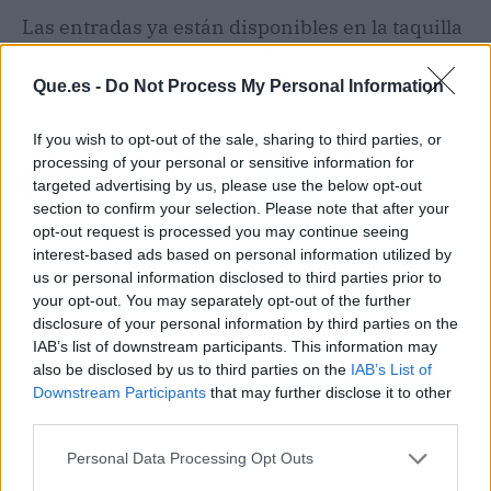
Las entradas ya están disponibles en la taquilla
y web del teatro:
teatrolalatina.es/zarzuela/
Que.es -
Do Not Process My Personal Information
If you wish to opt-out of the sale, sharing to third parties, or
Artículo anterior
Artículo siguiente
processing of your personal or sensitive information for
Cosmocar presenta un
Opiniones de clientes
targeted advertising by us, please use the below opt-out
canal digital exclusivo
sobre Repara tu Deuda;
section to confirm your selection. Please note that after your
para profesionales
un nuevo comienzo
opt-out request is processed you may continue seeing
centrado en la
gracias a la Ley de la
interest-based ads based on personal information utilized by
distribución de
Segunda Oportunidad
us or personal information disclosed to third parties prior to
recambios
your opt-out. You may separately opt-out of the further
disclosure of your personal information by third parties on the
IAB’s list of downstream participants. This information may
also be disclosed by us to third parties on the
IAB’s List of
Downstream Participants
that may further disclose it to other
third parties.
Personal Data Processing Opt Outs