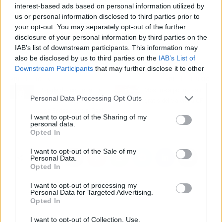
valorando adecuadamente el talento que
interest-based ads based on personal information utilized by
emerge de su cantera.
us or personal information disclosed to third parties prior to
your opt-out. You may separately opt-out of the further
disclosure of your personal information by third parties on the
Más información:
El recambio de Johnny Cardoso en el Betis
IAB’s list of downstream participants. This information may
es un portento de la Premier League
also be disclosed by us to third parties on the
IAB’s List of
Downstream Participants
that may further disclose it to other
third parties.
Artículo anterior
Artículo siguiente
Rajada descomunal de
Mosquera podría salir
Personal Data Processing Opt Outs
Hezonja tras ganar la
gratis del Valencia CF
Liga Endesa con el Real
I want to opt-out of the Sharing of my
Madrid
personal data.
Opted In
I want to opt-out of the Sale of my
Personal Data.
Opted In
I want to opt-out of processing my
Personal Data for Targeted Advertising.
Opted In
I want to opt-out of Collection, Use,