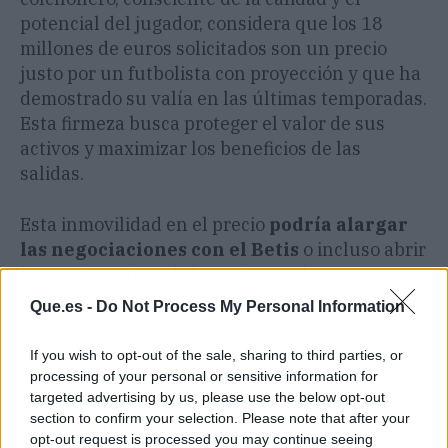
potencial del jugador, considera que los 18
millones de euros solicitados son un precio
justo por un futbolista con proyección y que ha
demostrado su valía en las últimas temporadas.
Esta firmeza busca proteger el valor de sus
activos y maximizar los beneficios de las
salidas.
Esta inmovilidad en el precio
podría alargar
las negociaciones con el Betis
o incluso abrir
la puerta a otros clubes interesados en
Riquelme que sí estén dispuestos a acercarse a
Que.es -
Do Not Process My Personal Information
la cifra marcada por el
Atlético
. La
determinación del club rojiblanco demuestra
If you wish to opt-out of the sale, sharing to third parties, or
que,
aunque un jugador pueda salir
, su
processing of your personal or sensitive information for
objetivo
es hacerlo en las mejores
targeted advertising by us, please use the below opt-out
section to confirm your selection. Please note that after your
condiciones posibles
, sin ceder a presiones y
opt-out request is processed you may continue seeing