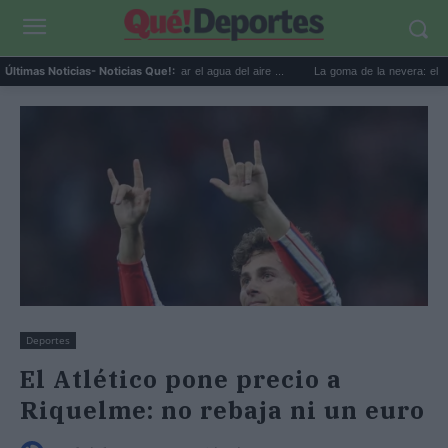
6 usos prácticos para reutilizar el agua del aire ...
La goma de la nevera: el truco del
Últimas Noticias
- Noticias Que!:
Deportes
El Atlético pone precio a
Riquelme: no rebaja ni un euro