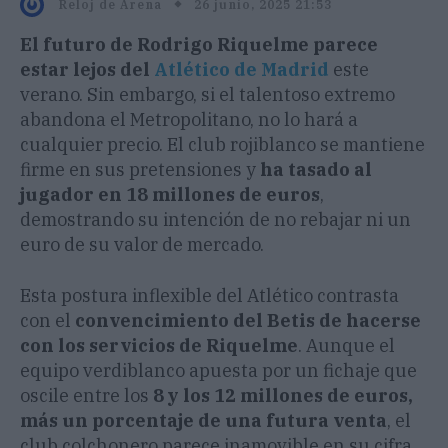
26 junio, 2025 21:53
Reloj de Arena
El futuro de Rodrigo Riquelme parece
estar lejos del
Atlético de Madrid
este
verano. Sin embargo, si el talentoso extremo
abandona el Metropolitano, no lo hará a
cualquier precio. El club rojiblanco se mantiene
firme en sus pretensiones y
ha tasado al
jugador en 18 millones de euros
,
demostrando su intención de no rebajar ni un
euro de su valor de mercado.
Esta postura inflexible del Atlético contrasta
con el
convencimiento del Betis de hacerse
con los servicios de Riquelme
. Aunque el
equipo verdiblanco apuesta por un fichaje que
oscile entre los
8 y los 12 millones de euros,
más un porcentaje de una futura venta
, el
club colchonero parece inamovible en su cifra