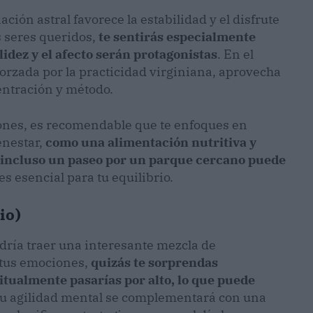
ación astral favorece la estabilidad y el disfrute
s seres queridos,
te sentirás especialmente
idez y el afecto serán protagonistas
. En el
forzada por la practicidad virginiana, aprovecha
entración y método.
nes, es recomendable que te enfoques en
enestar,
como una alimentación nutritiva y
, incluso un paseo por un parque cercano puede
es esencial para tu equilibrio.
io)
dría traer una interesante mezcla de
e tus emociones,
quizás te sorprendas
tualmente pasarías por alto, lo que puede
tu agilidad mental se complementará con una