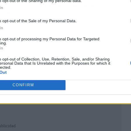
o opt-out of the Sharing of my personal data.
obre vuestros sentimientos más íntimos
In
erada
. En el ámbito laboral, la energía de la Luna
suntos y a prestar atención a los detalles, es un
o opt-out of the Sale of my Personal Data.
In
to opt-out of processing my Personal Data for Targeted
ing.
In
o opt-out of Collection, Use, Retention, Sale, and/or Sharing
ersonal Data that Is Unrelated with the Purposes for which it
lected.
Out
CONFIRM
ublicidad