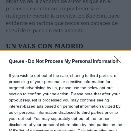
objetivo de la canción de autor es que en el
proceso de contar su propia historia el
intérprete cuente la nuestra, Ed Sheeran hace
evidente en tarima que pocos son capaces de
seguirle el paso en este aspecto.
UN VALS CON MADRID
En cualquier caso es difícil discutir con la
Que.es -
Do Not Process My Personal Information
capacidad de Ed Sheeran de manejar a una
audiencia.
Justo antes de 'Thinking Out Loud'
If you wish to opt-out of the sale, sharing to third parties, or
el artista expresa que empieza el momento en
processing of your personal or sensitive information for
que el público debe cantar, y desde ese
targeted advertising by us, please use the below opt-out
section to confirm your selection. Please note that after your
momento tiene a todo un estadio en la palma de
opt-out request is processed you may continue seeing
su mano, actuando como su coro personal.
interest-based ads based on personal information utilized by
us or personal information disclosed to third parties prior to
'Love Yourself', 'Sing' y la reciente 'Old Phone',
your opt-out. You may separately opt-out of the further
sirvieron para que diese la vuelta olímpica.
disclosure of your personal information by third parties on the
IAB’s list of downstream participants. This information may