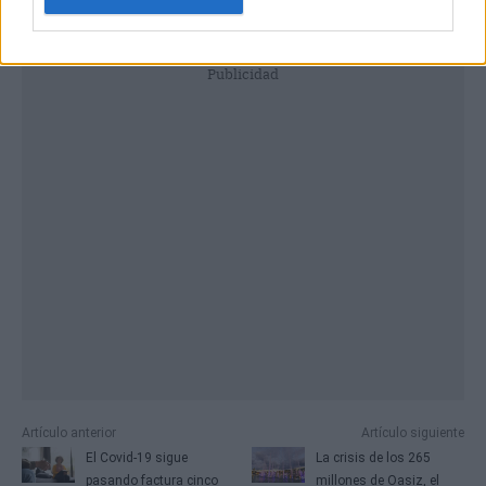
Publicidad
Artículo anterior
Artículo siguiente
El Covid-19 sigue
La crisis de los 265
pasando factura cinco
millones de Oasiz, el