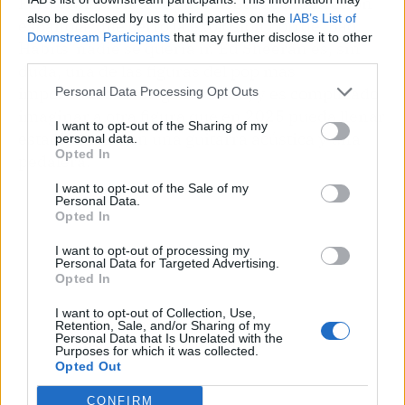
Para el bis, con todo y camiseta de la selección
also be disclosed by us to third parties on the
IAB’s List of
española, que cerró la explosión pop de 'Bad
Downstream Participants
that may further disclose it to other
Habits' nadie se quería ir. Ed Sheeran es, sin
third parties.
duda, una de las figuras del pop más
importantes de su generación, y es complicado
Personal Data Processing Opt Outs
imaginar a otra figura que en 2025 pueda llenar
I want to opt-out of the Sharing of my
estadios solo con una guitarra acústica y una
personal data.
Opted In
pedalera.
I want to opt-out of the Sale of my
Personal Data.
Opted In
I want to opt-out of processing my
Personal Data for Targeted Advertising.
Opted In
I want to opt-out of Collection, Use,
Retention, Sale, and/or Sharing of my
Personal Data that Is Unrelated with the
Purposes for which it was collected.
Opted Out
CONFIRM