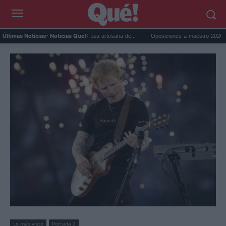
26: el festival de cerveza artesana de...
Oposiciones a maestro 2026: cambian la legi
Últimas Noticias
- Noticias Que!:
Lo más visto
Portada 2